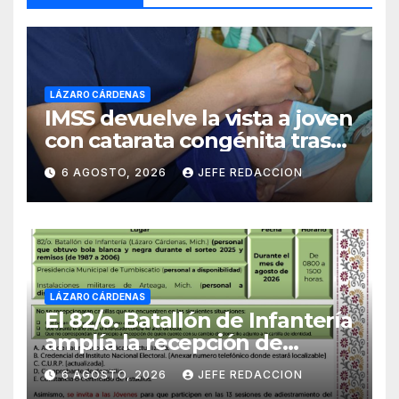
LÁZARO CÁRDENAS
IMSS devuelve la vista a joven
con catarata congénita tras
23 años de limitación visual
6 AGOSTO, 2026
JEFE REDACCION
LÁZARO CÁRDENAS
El 82/o. Batallón de Infantería
amplía la recepción de
documentos para obtener La
6 AGOSTO, 2026
JEFE REDACCION
Catilla del Servicio Militar