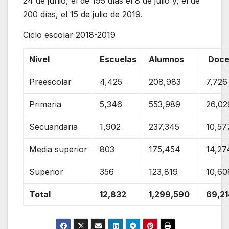
24 de junio, el de 195 días el 8 de julio y, el de
200 días, el 15 de julio de 2019.
Ciclo escolar 2018-2019
Nivel
Escuelas
Alumnos
Doce
Preescolar
4,425
208,983
7,726
Primaria
5,346
553,989
26,02
Secuandaria
1,902
237,345
10,57
Media superior
803
175,454
14,27
Superior
356
123,819
10,60
Total
12,832
1,299,590
69,21