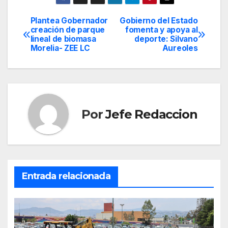
Plantea Gobernador
Gobierno del Estado
Navegación
creación de parque
fomenta y apoya al
lineal de biomasa
deporte: Silvano
de
Morelia- ZEE LC
Aureoles
entradas
Por
Jefe Redaccion
Entrada relacionada