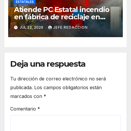
ESTATALES
Atiende PC Estatal incendio
en fábrica de reciclaje en
Morelia
JUL 22, 2026
JEFE REDACCION
Deja una respuesta
Tu dirección de correo electrónico no será
publicada.
Los campos obligatorios están
marcados con
*
Comentario
*