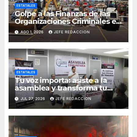
ESTATALES
Golpe a las Finanzas de las
Organizaciones Criminales en
Operativos
AGO 1, 2026
JEFE REDACCION
Interinstitucionales
ESTATALES
Tu voz importa: asiste a la
asamblea y transforma tu
clínica del IMSS-Bienestar
JUL 27, 2026
JEFE REDACCION