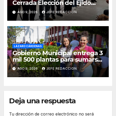
Cerrada Elección del Ejido
Melchor Ocampo en Lázaro
AGO 9, 2026
JEFE REDACCION
Cárdenas
LÁZARO CÁRDENAS
Gobierno Municipal entrega 3
mil 500 plantas para sumarse
a la Jornada Nacional de
AGO 9, 2026
JEFE REDACCION
Reforestación
Deja una respuesta
Tu dirección de correo electrónico no será