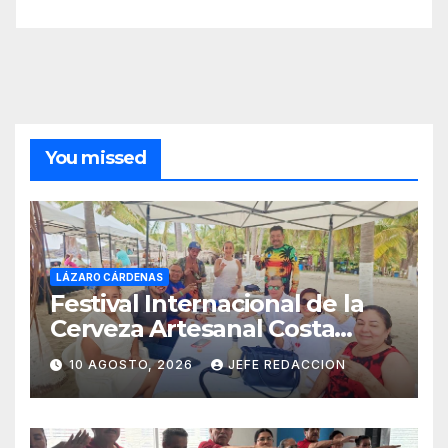
You missed
LÁZARO CÁRDENAS
Festival Internacional de la
Cerveza Artesanal Costa
Michoacán 2026 Cerro su 19ª
10 AGOSTO, 2026
JEFE REDACCION
Edición