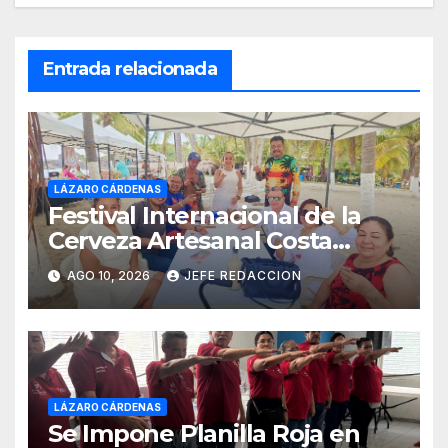
Entrada relacionada
LÁZARO CÁRDENAS
Festival Internacional de la
Cerveza Artesanal Costa
Michoacán 2026 Cerro su 19ª
AGO 10, 2026
JEFE REDACCION
Edición
LÁZARO CÁRDENAS
Se Impone Planilla Roja en