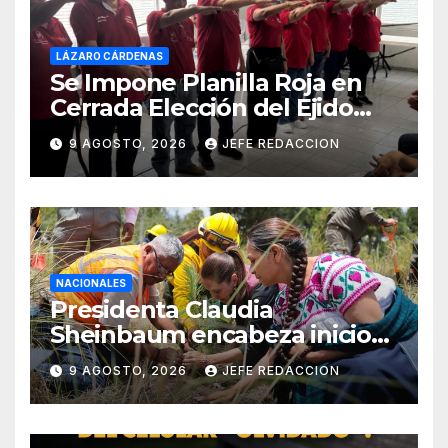
LÁZARO CÁRDENAS
Se Impone Planilla Roja en
Cerrada Elección del Ejido
Melchor Ocampo en Lázaro
9 AGOSTO, 2026
JEFE REDACCION
Cárdenas
NACIONALES
Presidenta Claudia
Sheinbaum encabeza inicio
de la Jornada Nacional de
9 AGOSTO, 2026
JEFE REDACCION
Reforestación 2026