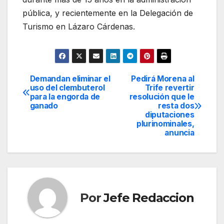
pública, y recientemente en la Delegación de
Turismo en Lázaro Cárdenas.
Demandan eliminar el
Pedirá Morena al
Navegación
uso del clembuterol
Trife revertir
para la engorda de
resolución que le
de
ganado
resta dos
diputaciones
entradas
plurinominales,
anuncia
Por
Jefe Redaccion