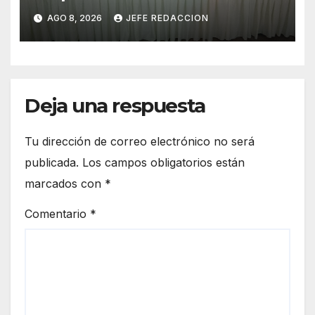
Ayuntamiento de LZC Día del
AGO 8, 2026
JEFE REDACCION
Empleado Municipal
Deja una respuesta
Tu dirección de correo electrónico no será
publicada.
Los campos obligatorios están
marcados con
*
Comentario
*