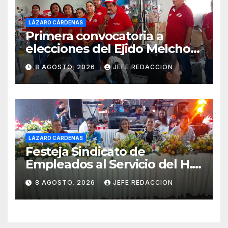
LÁZARO CÁRDENAS
Primera convocatoria a
elecciones del Ejido Melchor
Ocampo en Lázaro Cárdenas
8 AGOSTO, 2026
JEFE REDACCION
el domingo
LÁZARO CÁRDENAS
Festeja Sindicato de
Empleados al Servicio del H.
Ayuntamiento de LZC Día del
8 AGOSTO, 2026
JEFE REDACCION
Empleado Municipal