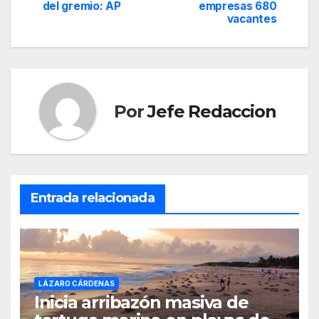
de
del gremio: AP
empresas 680
vacantes
entradas
Por
Jefe Redaccion
Entrada relacionada
LÁZARO CÁRDENAS
Inicia arribazón masiva de