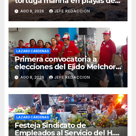
tortuga marina en playas de
Michoacán
AGO 8, 2026
JEFE REDACCION
LÁZARO CÁRDENAS
Primera convocatoria a
elecciones del Ejido Melchor
Ocampo en Lázaro Cárdenas
AGO 8, 2026
JEFE REDACCION
el domingo
LÁZARO CÁRDENAS
Festeja Sindicato de
Empleados al Servicio del H.