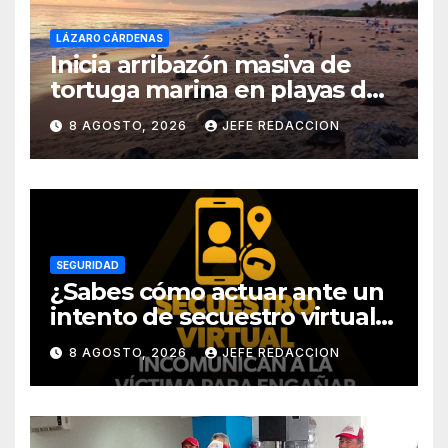
LÁZARO CÁRDENAS
Inicia arribazón masiva de
tortuga marina en playas de
Michoacán
8 AGOSTO, 2026
JEFE REDACCION
SEGURIDAD
¿Sabes cómo actuar ante un
intento de secuestro virtual?
La SSP te guía para evitarlo
8 AGOSTO, 2026
JEFE REDACCION