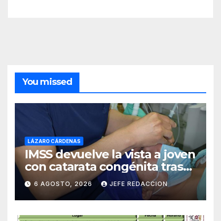
You missed
LÁZARO CÁRDENAS
IMSS devuelve la vista a joven
con catarata congénita tras
23 años de limitación visual
6 AGOSTO, 2026
JEFE REDACCION