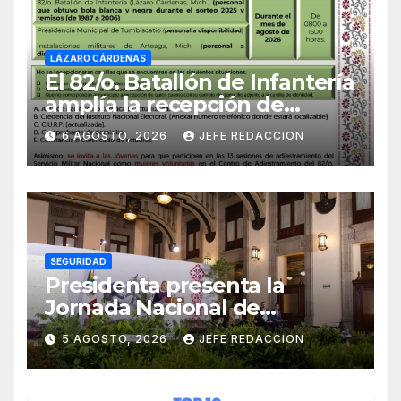
LÁZARO CÁRDENAS
El 82/o. Batallón de Infantería
amplía la recepción de
documentos para obtener La
6 AGOSTO, 2026
JEFE REDACCION
Catilla del Servicio Militar
Nacional
SEGURIDAD
Presidenta presenta la
Jornada Nacional de
Reforestación 2026; se
5 AGOSTO, 2026
JEFE REDACCION
realizará el 9 de agosto y se
plantarán 6.6 millones de
árboles y plantas