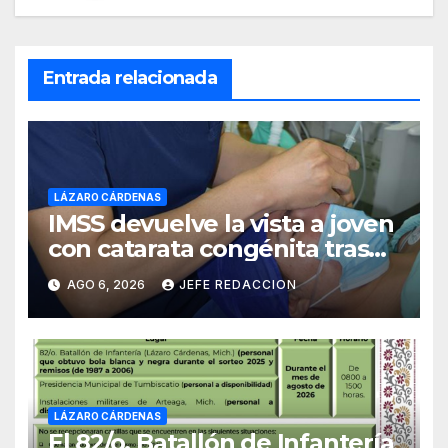
Entrada relacionada
LÁZARO CÁRDENAS
IMSS devuelve la vista a joven
con catarata congénita tras
23 años de limitación visual
AGO 6, 2026
JEFE REDACCION
LÁZARO CÁRDENAS
El 82/o. Batallón de Infantería