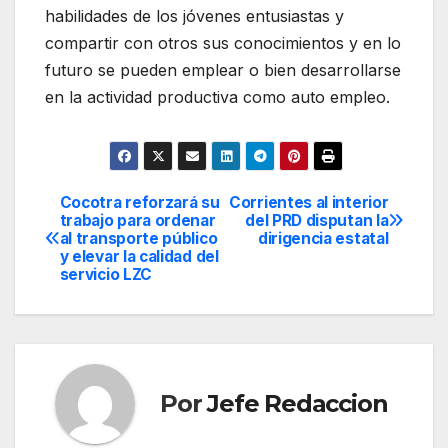
habilidades de los jóvenes entusiastas y
compartir con otros sus conocimientos y en lo
futuro se pueden emplear o bien desarrollarse
en la actividad productiva como auto empleo.
Cocotra reforzará su
Corrientes al interior
Navegación
trabajo para ordenar
del PRD disputan la
al transporte público
dirigencia estatal
de
y elevar la calidad del
servicio LZC
entradas
Por
Jefe Redaccion