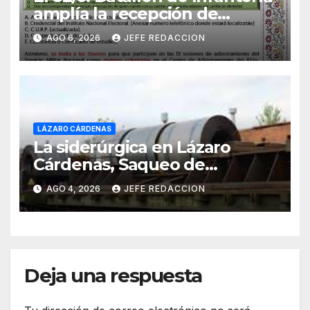
amplía la recepción de
documentos para obtener La
AGO 6, 2026
JEFE REDACCION
Catilla del Servicio Militar
Nacional
LÁZARO CÁRDENAS
La siderúrgica en Lázaro
Cárdenas, Saqueo de
Recursos Naturales a Cambio
AGO 4, 2026
JEFE REDACCION
de Miseria
Deja una respuesta