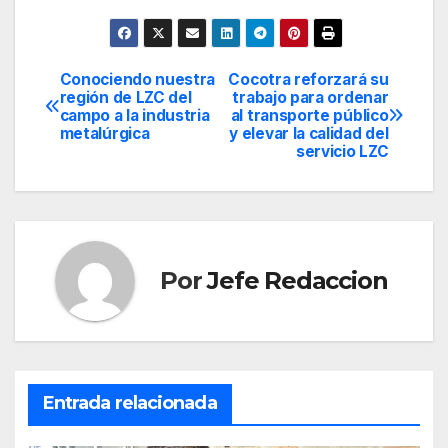
Conociendo nuestra
Cocotra reforzará su
Navegación
región de LZC del
trabajo para ordenar
campo a la industria
al transporte público
de
metalúrgica
y elevar la calidad del
servicio LZC
entradas
Por
Jefe Redaccion
Entrada relacionada