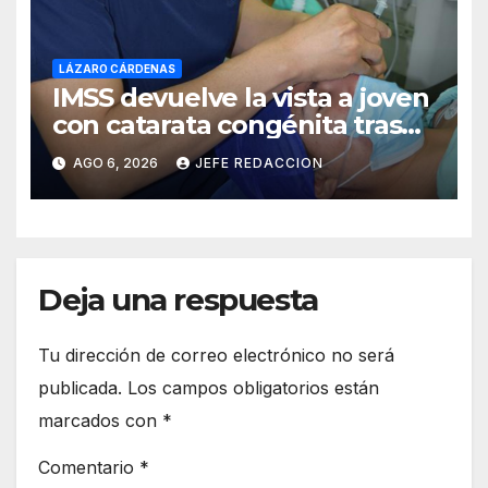
LÁZARO CÁRDENAS
IMSS devuelve la vista a joven
con catarata congénita tras
23 años de limitación visual
AGO 6, 2026
JEFE REDACCION
Deja una respuesta
Tu dirección de correo electrónico no será
publicada.
Los campos obligatorios están
marcados con
*
Comentario
*