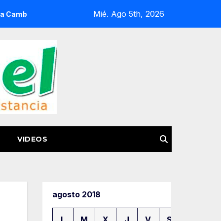
Mié. Ago 5th, 2026
Miseria
Guardia Civil fortalece su capacidad operativa c
VIDEOS
agosto 2018
L
M
X
J
V
S
D