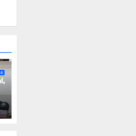
AS
l,