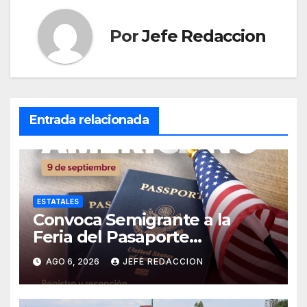
Por
Jefe Redaccion
Entrada relacionada
ESTATALES
Convoca Semigrante a la
Feria del Pasaporte
Estadounidense 2026
AGO 6, 2026
JEFE REDACCION