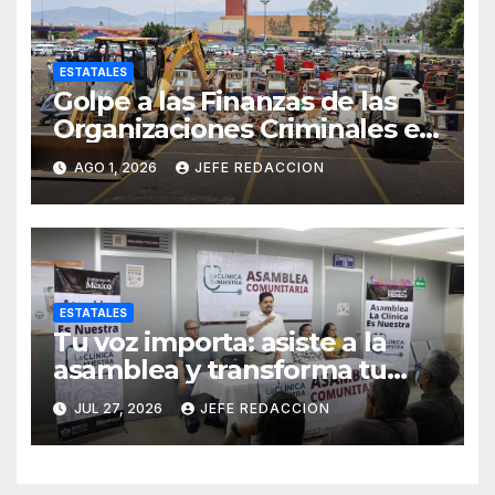
ESTATALES
Golpe a las Finanzas de las
Organizaciones Criminales en
Operativos
AGO 1, 2026
JEFE REDACCION
Interinstitucionales
ESTATALES
Tu voz importa: asiste a la
asamblea y transforma tu
clínica del IMSS-Bienestar
JUL 27, 2026
JEFE REDACCION