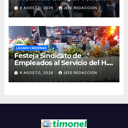
Ocampo en Lázaro Cárdenas
8 AGOSTO, 2026
JEFE REDACCION
el domingo
LÁZARO CÁRDENAS
Festeja Sindicato de
Empleados al Servicio del H.
Ayuntamiento de LZC Día del
8 AGOSTO, 2026
JEFE REDACCION
Empleado Municipal