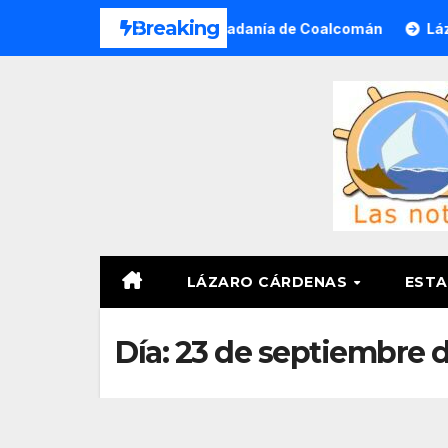
Saltar
Breaking
ada a Víctimas y Ciudadanía de Coalcomán
Lázaro Cárden
al
contenido
LÁZARO CÁRDENAS
ESTA
Día:
23 de septiembre d