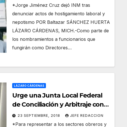
LZC
*Jorge Jiménez Cruz dejó INM tras
denunciar actos de hostigamiento laboral y
nepotismo POR Baltazar SÁNCHEZ HUERTA
LÁZARO CÁRDENAS, MICH.-Como parte de
los nombramientos a funcionarios que
fungirán como Directores…
LÁZARO CÁRDENAS
Urge una Junta Local Federal
de Conciliación y Arbitraje con
residencia en este Puerto de
23 SEPTIEMBRE, 2018
JEFE REDACCION
LZC
*Para representar a los sectores obreros y