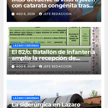
con catarata congénita tras
23 años de limitación visual
AGO 6, 2026
JEFE REDACCION
LÁZARO CÁRDENAS
El 82/o. Batallón de Infantería
amplía la recepción de
documentos para obtener La
AGO 6, 2026
JEFE REDACCION
Catilla del Servicio Militar
Nacional
LÁZARO CÁRDENAS
La siderúrgica en Lázaro