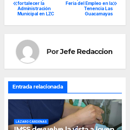
fortalecer la
Feria del Empleo en la
de
Administración
Tenencia Las
Municipal en LZC
Guacamayas
entradas
Por
Jefe Redaccion
Entrada relacionada
LÁZARO CÁRDENAS
IMSS devuelve la vista a joven