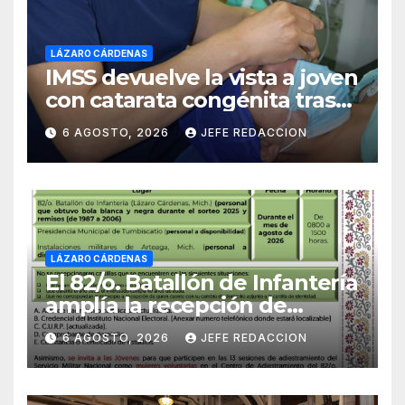
LÁZARO CÁRDENAS
IMSS devuelve la vista a joven
con catarata congénita tras
23 años de limitación visual
6 AGOSTO, 2026
JEFE REDACCION
LÁZARO CÁRDENAS
El 82/o. Batallón de Infantería
amplía la recepción de
documentos para obtener La
6 AGOSTO, 2026
JEFE REDACCION
Catilla del Servicio Militar
Nacional