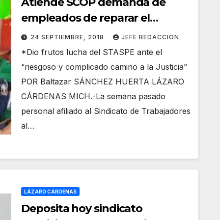
Atiende SCOP demanda de
empleados de reparar el
camino al Cereso LZC
24 SEPTIEMBRE, 2018
JEFE REDACCION
*Dio frutos lucha del STASPE ante el
“riesgoso y complicado camino a la Justicia”
POR Baltazar SÁNCHEZ HUERTA LÁZARO
CÁRDENAS MICH.-La semana pasado
personal afiliado al Sindicato de Trabajadores
al…
LÁZARO CÁRDENAS
Deposita hoy sindicato