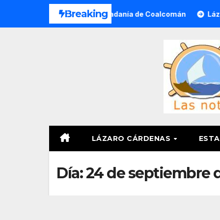
Saltar
Breaking
da a Víctimas y Ciudadanía de Coalcomán
Lázaro Cárdena
al
contenido
LÁZARO CÁRDENAS
ESTA
Día:
24 de septiembre 