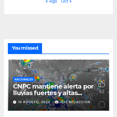
« Ago
Oct »
You missed
NACIONALES
CNPC mantiene alerta por
lluvias fuertes y altas
temperaturas en varios
10 AGOSTO, 2026
JEFE REDACCION
estados del país