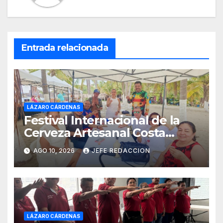
Entrada relacionada
LÁZARO CÁRDENAS
Festival Internacional de la
Cerveza Artesanal Costa
Michoacán 2026 Cerro su 19ª
AGO 10, 2026
JEFE REDACCION
Edición
LÁZARO CÁRDENAS