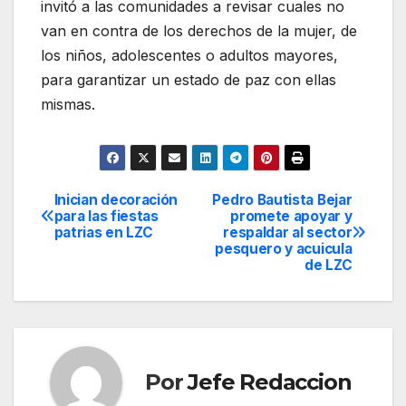
invitó a las comunidades a revisar cuales no
van en contra de los derechos de la mujer, de
los niños, adolescentes o adultos mayores,
para garantizar un estado de paz con ellas
mismas.
Inician decoración
Pedro Bautista Bejar
Navegación
para las fiestas
promete apoyar y
patrias en LZC
respaldar al sector
de
pesquero y acuicula
de LZC
entradas
Por
Jefe Redaccion