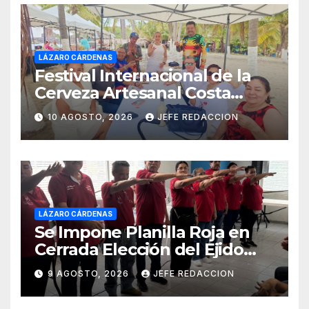
LÁZARO CÁRDENAS
Festival Internacional de la
Cerveza Artesanal Costa
Michoacán 2026 Cerro su 19ª
10 AGOSTO, 2026
JEFE REDACCION
Edición
LÁZARO CÁRDENAS
Se Impone Planilla Roja en
Cerrada Elección del Ejido
Melchor Ocampo en Lázaro
9 AGOSTO, 2026
JEFE REDACCION
Cárdenas