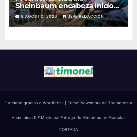
Sheinbaum encabeza inicio
de la Jornada Nacional de
9 AGOSTO, 2026
JEFE REDACCION
Reforestación 2026
Funciona gracias a WordPress
|
Tema:
Newsmark
de
Themeansar
Home
Inicia DIF Municipal Entrega de Alimentos en Escuelas
PORTADA