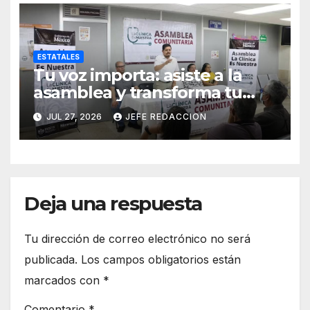
ESTATALES
Tu voz importa: asiste a la
asamblea y transforma tu
clínica del IMSS-Bienestar
JUL 27, 2026
JEFE REDACCION
Deja una respuesta
Tu dirección de correo electrónico no será
publicada.
Los campos obligatorios están
marcados con
*
Comentario
*