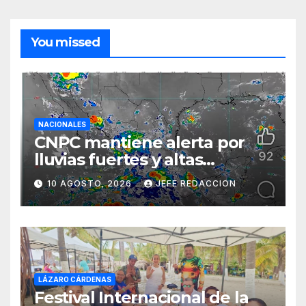
You missed
NACIONALES
CNPC mantiene alerta por
lluvias fuertes y altas
temperaturas en varios
10 AGOSTO, 2026
JEFE REDACCION
estados del país
LÁZARO CÁRDENAS
Festival Internacional de la