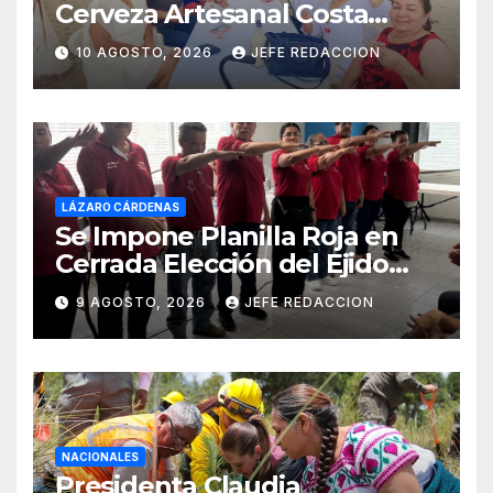
Cerveza Artesanal Costa
Michoacán 2026 Cerro su 19ª
10 AGOSTO, 2026
JEFE REDACCION
Edición
LÁZARO CÁRDENAS
Se Impone Planilla Roja en
Cerrada Elección del Ejido
Melchor Ocampo en Lázaro
9 AGOSTO, 2026
JEFE REDACCION
Cárdenas
NACIONALES
Presidenta Claudia