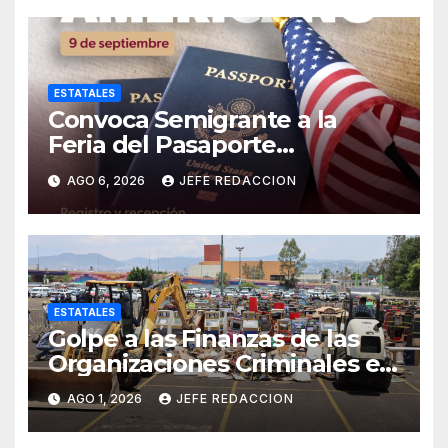
ESTATALES
Convoca Semigrante a la
Feria del Pasaporte
Estadounidense 2026
AGO 6, 2026
JEFE REDACCION
ESTATALES
Golpe a las Finanzas de las
Organizaciones Criminales en
Operativos
AGO 1, 2026
JEFE REDACCION
Interinstitucionales