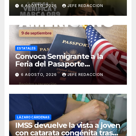
para extorsionar en
6 AGOSTO, 2026
JEFE REDACCION
Michoacán
ESTATALES
Convoca Semigrante a la
Feria del Pasaporte
Estadounidense 2026
6 AGOSTO, 2026
JEFE REDACCION
LÁZARO CÁRDENAS
IMSS devuelve la vista a joven
con catarata congénita tras