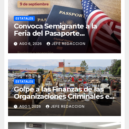
ESTATALES
Convoca Semigrante a la
Feria del Pasaporte
Estadounidense 2026
AGO 6, 2026
JEFE REDACCION
ESTATALES
Golpe a las Finanzas de las
Organizaciones Criminales en
Operativos
AGO 1, 2026
JEFE REDACCION
Interinstitucionales