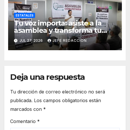
ESTATALES
Tu voz importa: asiste a la
asamblea y transforma tu
clínica del IMSS-Bienestar
JUL 27, 2026
JEFE REDACCION
Deja una respuesta
Tu dirección de correo electrónico no será
publicada.
Los campos obligatorios están
marcados con
*
Comentario
*