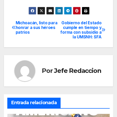
Michoacán, listo para
Gobierno del Estado
Navegación
honrar a sus héroes
cumple en tiempo y
patrios
forma con subsidio a
de
la UMSNH: SFA
entradas
Por
Jefe Redaccion
Entrada relacionada