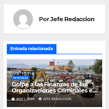
Por
Jefe Redaccion
Entrada relacionada
ESTATALES
Golpe a las Finanzas de las
Organizaciones Criminales en
Operativos
AGO 1, 2026
JEFE REDACCION
Interinstitucionales