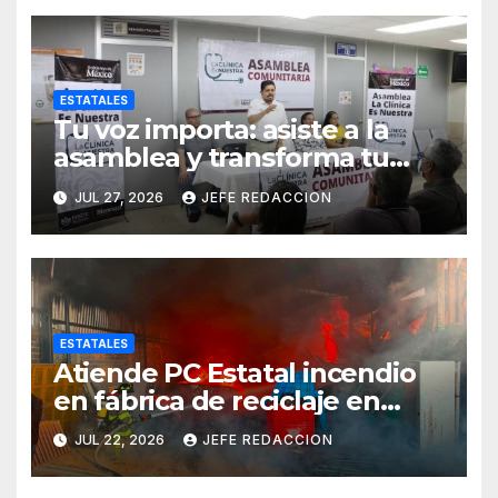
ESTATALES
Tu voz importa: asiste a la
asamblea y transforma tu
clínica del IMSS-Bienestar
JUL 27, 2026
JEFE REDACCION
ESTATALES
Atiende PC Estatal incendio
en fábrica de reciclaje en
Morelia
JUL 22, 2026
JEFE REDACCION