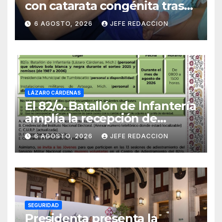
con catarata congénita tras
23 años de limitación visual
6 AGOSTO, 2026
JEFE REDACCION
LÁZARO CÁRDENAS
El 82/o. Batallón de Infantería
amplía la recepción de
documentos para obtener La
6 AGOSTO, 2026
JEFE REDACCION
Catilla del Servicio Militar
Nacional
SEGURIDAD
Presidenta presenta la