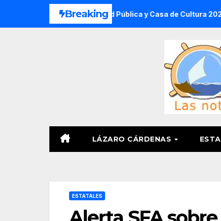
Saltar
Breaking
erano DIF, Seguridad Pública y Casa de Cultura 2026
SS
al
contenido
LÁZARO CÁRDENAS
ESTA
ESTATALES
Alerta SFA sobre