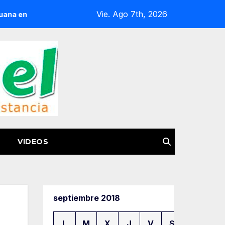
Vie. Ago 7th, 2026
Huetamo
FGE Acerca Atención Especializada a Víctimas y
VIDEOS
septiembre 2018
L
M
X
J
V
S
D