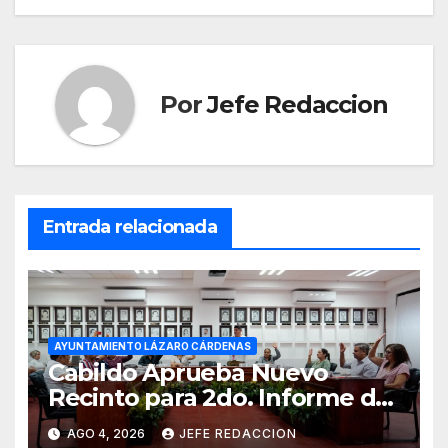
entradas
Por
Jefe Redaccion
Entrada relacionada
AYUNTAMIENTO LÁZARO CÁRDENAS
Cabildo Aprueba Nuevo
Recinto para 2do. Informe de
Gobierno Municipal
AGO 4, 2026
JEFE REDACCION