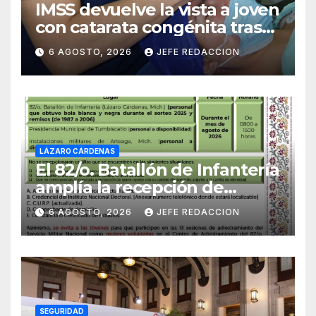
IMSS devuelve la vista a joven
con catarata congénita tras
23 años de limitación visual
6 AGOSTO, 2026
JEFE REDACCION
LÁZARO CÁRDENAS
El 82/o. Batallón de Infantería
amplía la recepción de
documentos para obtener La
6 AGOSTO, 2026
JEFE REDACCION
Catilla del Servicio Militar
Nacional
SEGURIDAD