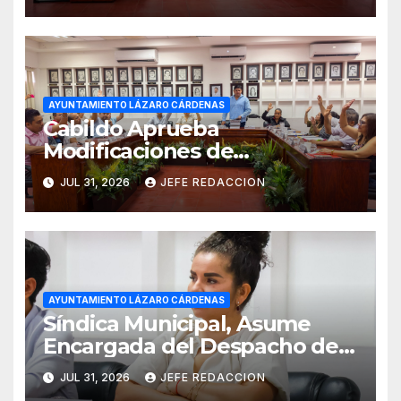
AYUNTAMIENTO LÁZARO CÁRDENAS
Cabildo Aprueba
Modificaciones de
Presupuesto en CAPALAC
JUL 31, 2026
JEFE REDACCION
AYUNTAMIENTO LÁZARO CÁRDENAS
Síndica Municipal, Asume
Encargada del Despacho de
Presidencia
JUL 31, 2026
JEFE REDACCION