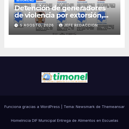
SEGURIDAD
Detención de generadores
de violencia por extorsión,
pilar de la estrategia estatal:
5 AGOSTO, 2026
JEFE REDACCION
SSP
Funciona gracias a WordPress
|
Tema:
Newsmark
de
Themeansar
Home
Inicia DIF Municipal Entrega de Alimentos en Escuelas