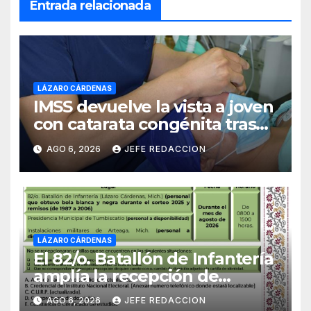
Entrada relacionada
LÁZARO CÁRDENAS
IMSS devuelve la vista a joven
con catarata congénita tras
23 años de limitación visual
AGO 6, 2026
JEFE REDACCION
LÁZARO CÁRDENAS
El 82/o. Batallón de Infantería
amplía la recepción de
documentos para obtener La
AGO 6, 2026
JEFE REDACCION
Catilla del Servicio Militar