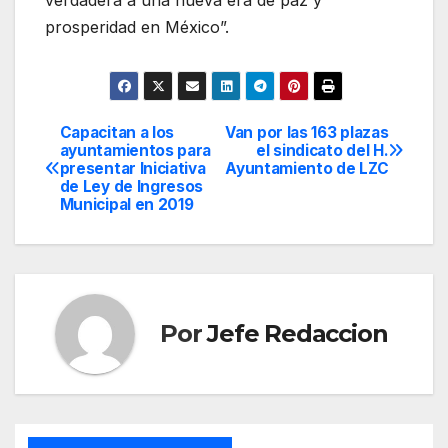
verdadera a una nueva era de paz y
prosperidad en México”.
Capacitan a los
Van por las 163 plazas
Navegación
ayuntamientos para
el sindicato del H.
presentar Iniciativa
Ayuntamiento de LZC
de
de Ley de Ingresos
Municipal en 2019
entradas
Por
Jefe Redaccion