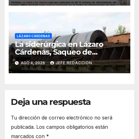
Nacional
LÁZARO CÁRDENAS
La siderúrgica en Lázaro
Cárdenas, Saqueo de
Recursos Naturales a Cambio
AGO 4, 2026
JEFE REDACCION
de Miseria
Deja una respuesta
Tu dirección de correo electrónico no será
publicada.
Los campos obligatorios están
marcados con
*