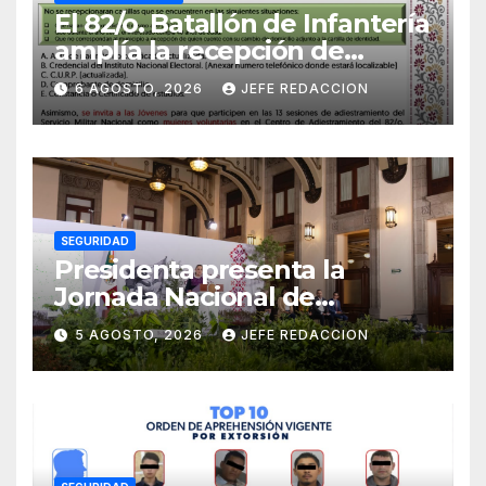
El 82/o. Batallón de Infantería
amplía la recepción de
documentos para obtener La
6 AGOSTO, 2026
JEFE REDACCION
Catilla del Servicio Militar
Nacional
SEGURIDAD
Presidenta presenta la
Jornada Nacional de
Reforestación 2026; se
5 AGOSTO, 2026
JEFE REDACCION
realizará el 9 de agosto y se
plantarán 6.6 millones de
árboles y plantas