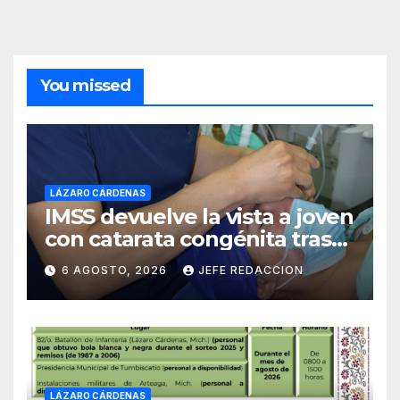
You missed
LÁZARO CÁRDENAS
IMSS devuelve la vista a joven
con catarata congénita tras
23 años de limitación visual
6 AGOSTO, 2026
JEFE REDACCION
LÁZARO CÁRDENAS