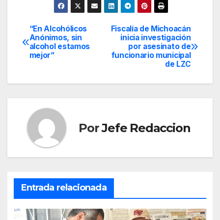
“En Alcohólicos
Fiscalía de Michoacán
Navegación
Anónimos, sin
inicia investigación
alcohol estamos
por asesinato de
de
mejor”
funcionario municipal
de LZC
entradas
Por
Jefe Redaccion
Entrada relacionada