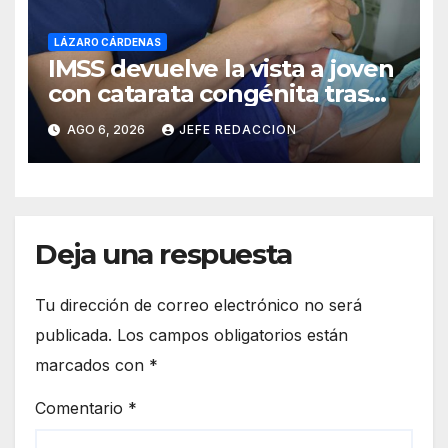
LÁZARO CÁRDENAS
IMSS devuelve la vista a joven
con catarata congénita tras
23 años de limitación visual
AGO 6, 2026
JEFE REDACCION
Deja una respuesta
Tu dirección de correo electrónico no será
publicada.
Los campos obligatorios están
marcados con
*
Comentario
*