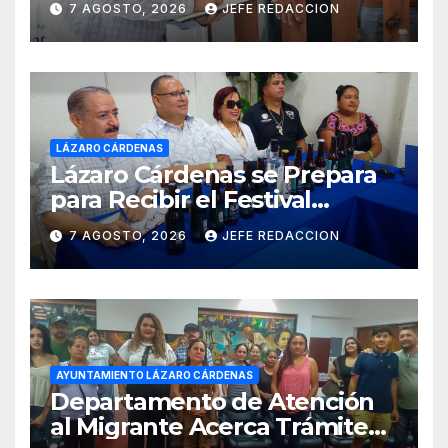
7 AGOSTO, 2026
JEFE REDACCION
LÁZARO CÁRDENAS
Lázaro Cárdenas se Prepara
para Recibir el Festival
Internacional de la Cerveza
7 AGOSTO, 2026
JEFE REDACCION
Costa de Michoacán 2026
AYUNTAMIENTO LÁZARO CÁRDENAS
Departamento de Atención
al Migrante Acerca Trámite