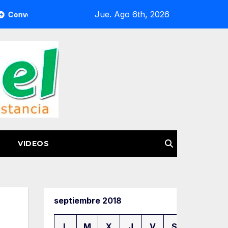
Jue. Ago 6th, 2026
Semigrante a la Feria del Pasaporte Estadounidense 2026
VIDEOS
septiembre 2018
L
M
X
J
V
S
D