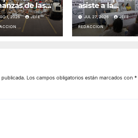
nanzas de las
asiste a la
ganizaciones
asamblea y
GO 1, 2026
JEFE
JUL 27, 2026
JEFE
iminales en
transforma tu
erativos
clínica del IMSS-
ACCION
REDACCION
terinstitucional
Bienestar
 publicada.
Los campos obligatorios están marcados con
*