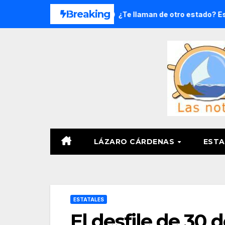
Saltar
Breaking
oga en 8 meses
¿Te llaman de otro estado? Estas ladas
al
contenido
LÁZARO CÁRDENAS
ESTA
ESTATALES
El desfile de 30 