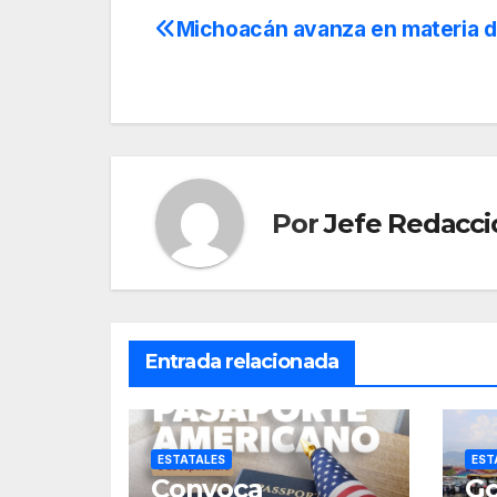
Michoacán avanza en materia d
Navegación
de
entradas
Por
Jefe Redacci
Entrada relacionada
ESTATALES
EST
Convoca
Go