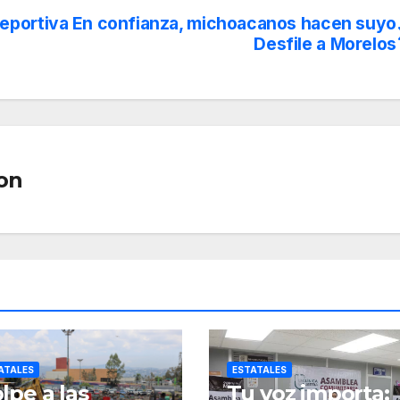
eportiva
En confianza, michoacanos hacen suyo
Desfile a Morelos
on
ATALES
ESTATALES
lpe a las
Tu voz importa: