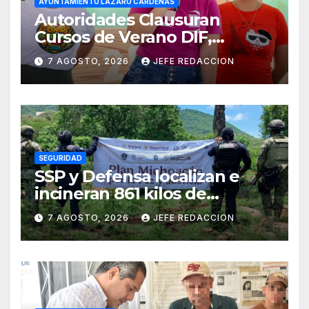
AYUNTAMIENTO LÁZARO CÁRDENAS
Autoridades Clausuran
Cursos de Verano DIF,
Seguridad Pública y Casa de
7 AGOSTO, 2026
JEFE REDACCION
Cultura 2026
SEGURIDAD
SSP y Defensa localizan e
incineran 861 kilos de
marihuana en Huetamo
7 AGOSTO, 2026
JEFE REDACCION