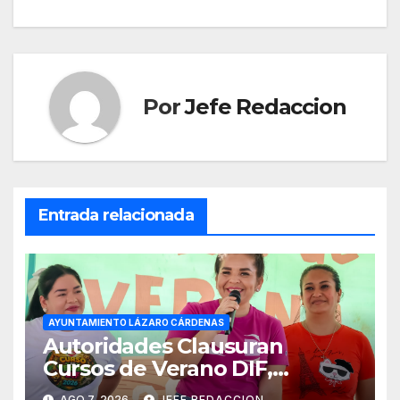
de
entradas
Por
Jefe Redaccion
Entrada relacionada
AYUNTAMIENTO LÁZARO CÁRDENAS
Autoridades Clausuran
Cursos de Verano DIF,
Seguridad Pública y Casa de
AGO 7, 2026
JEFE REDACCION