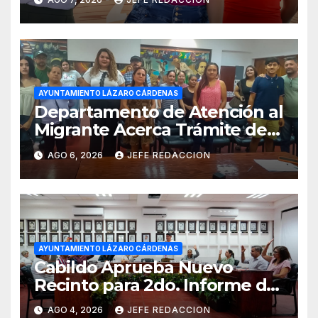
Cultura 2026
AYUNTAMIENTO LÁZARO CÁRDENAS
Departamento de Atención al
Migrante Acerca Trámite de
Pasaportes Estadounidenses
AGO 6, 2026
JEFE REDACCION
a Residentes de Lázaro
Cárdenas
AYUNTAMIENTO LÁZARO CÁRDENAS
Cabildo Aprueba Nuevo
Recinto para 2do. Informe de
Gobierno Municipal
AGO 4, 2026
JEFE REDACCION