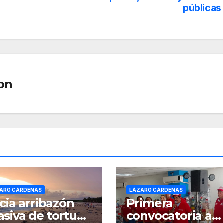
públicas
on
ARO CÁRDENAS
LÁZARO CÁRDENAS
icia arribazón
Primera
siva de tortuga
convocatoria a