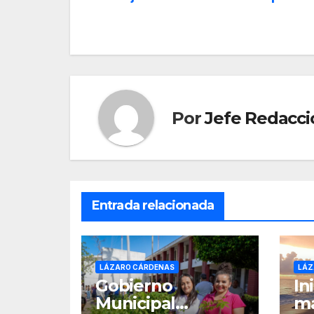
de
entradas
Por
Jefe Redacci
Entrada relacionada
LÁZARO CÁRDENAS
LÁZ
Gobierno
In
Municipal
ma