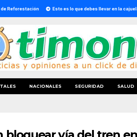
tación
Esto es lo que debes llevar en la cajuela para viaja
TALES
NACIONALES
SEGURIDAD
SALUD
bloquear vía del tren e