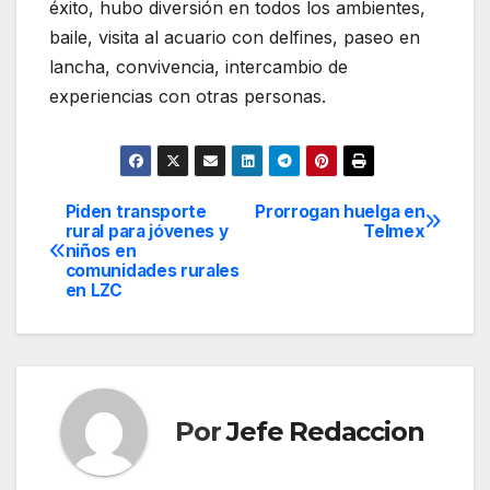
éxito, hubo diversión en todos los ambientes,
baile, visita al acuario con delfines, paseo en
lancha, convivencia, intercambio de
experiencias con otras personas.
Piden transporte
Prorrogan huelga en
Navegación
rural para jóvenes y
Telmex
niños en
de
comunidades rurales
en LZC
entradas
Por
Jefe Redaccion