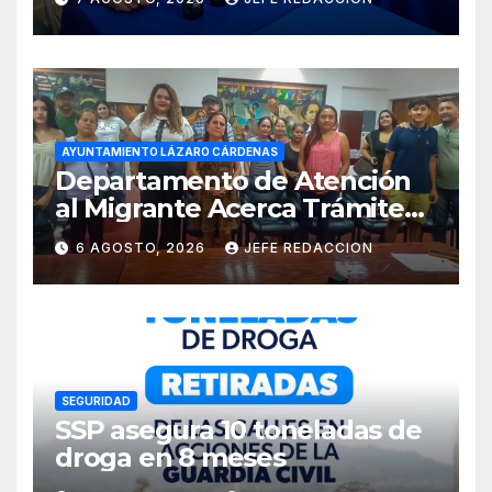
Costa de Michoacán 2026
AYUNTAMIENTO LÁZARO CÁRDENAS
Departamento de Atención
al Migrante Acerca Trámite
de Pasaportes
6 AGOSTO, 2026
JEFE REDACCION
Estadounidenses a
Residentes de Lázaro
Cárdenas
SEGURIDAD
SSP asegura 10 toneladas de
droga en 8 meses