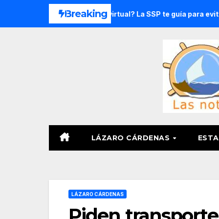
Saltar
Breaking
to de secuestro virtual? La SSP te guía para evitarlo
Pr
al
contenido
LÁZARO CÁRDENAS
ESTA
LÁZARO CÁRDENAS
Piden transporte 