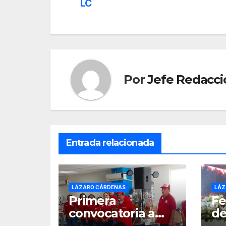
de
LC
entradas
Por
Jefe Redacci
Entrada relacionada
LÁZARO CÁRDENAS
LÁZ
Primera
Fe
convocatoria a
de
elecciones del
Se