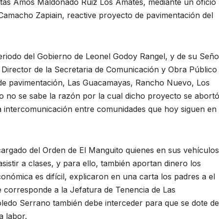
nitas Amos Maldonado Ruiz Los Amates, mediante un oficio
e Camacho Zapiain, reactive proyecto de pavimentación del
periodo del Gobierno de Leonel Godoy Rangel, y de su Seño
irector de la Secretaria de Comunicación y Obra Público
s de pavimentación, Las Guacamayas, Rancho Nuevo, Los
 no se sabe la razón por la cual dicho proyecto se abort
 la intercomunicación entre comunidades que hoy siguen en 
cargado del Orden de El Manguito quienes en sus vehículos
istir a clases, y para ello, también aportan dinero los
onómica es difícil, explicaron en una carta los padres a el
 corresponde a la Jefatura de Tenencia de Las
ledo Serrano también debe interceder para que se dote de
a labor.