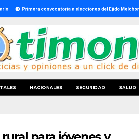
imera convocatoria a elecciones del Ejido Melchor Ocampo en
TALES
NACIONALES
SEGURIDAD
SALUD
rural para jóvenes y