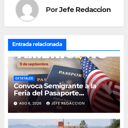
Por
Jefe Redaccion
Entrada relacionada
ESTATALES
Convoca Semigrante a la
Feria del Pasaporte
Estadounidense 2026
AGO 6, 2026
JEFE REDACCION