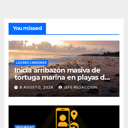
You missed
LÁZARO CÁRDENAS
Inicia arribazón masiva de
tortuga marina en playas de
Michoacán
8 AGOSTO, 2026
JEFE REDACCION
SEGURIDAD