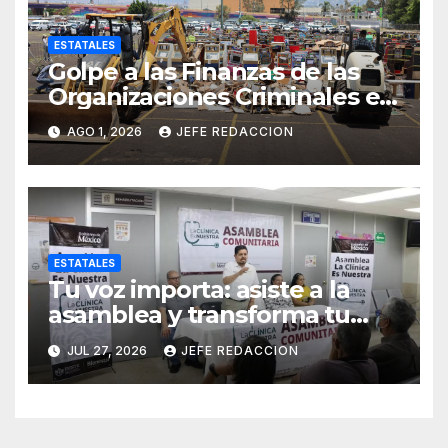
ESTATALES
Golpe a las Finanzas de las
Organizaciones Criminales en
Operativos
AGO 1, 2026
JEFE REDACCION
Interinstitucionales
ESTATALES
Tu voz importa: asiste a la
asamblea y transforma tu
clínica del IMSS-Bienestar
JUL 27, 2026
JEFE REDACCION