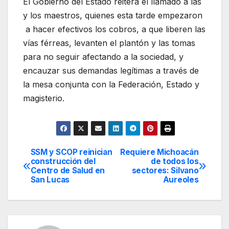
El Gobierno del Estado reitera el llamado a las
y los maestros, quienes esta tarde empezaron
a hacer efectivos los cobros, a que liberen las
vías férreas, levanten el plantón y las tomas
para no seguir afectando a la sociedad, y
encauzar sus demandas legítimas a través de
la mesa conjunta con la Federación, Estado y
magisterio.
SSM y SCOP reinician
Requiere Michoacán
Navegación
construcción del
de todos los
Centro de Salud en
sectores: Silvano
de
San Lucas
Aureoles
entradas