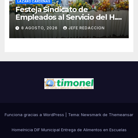
LÁZARO CÁRDENAS
Festeja Sindicato de
Empleados al Servicio del H.
Ayuntamiento de LZC Día del
8 AGOSTO, 2026
JEFE REDACCION
Empleado Municipal
Funciona gracias a WordPress
|
Tema:
Newsmark
de
Themeansar
Home
Inicia DIF Municipal Entrega de Alimentos en Escuelas