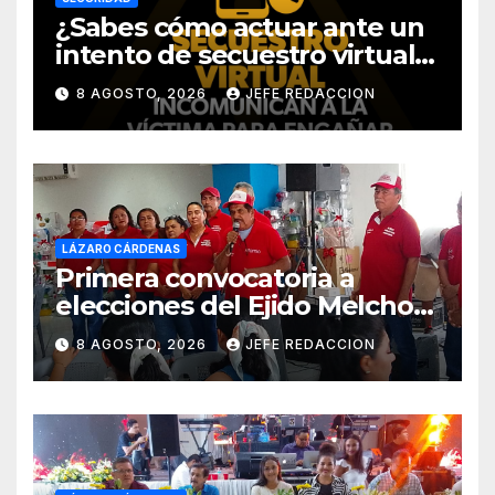
¿Sabes cómo actuar ante un
intento de secuestro virtual?
La SSP te guía para evitarlo
8 AGOSTO, 2026
JEFE REDACCION
LÁZARO CÁRDENAS
Primera convocatoria a
elecciones del Ejido Melchor
Ocampo en Lázaro Cárdenas
8 AGOSTO, 2026
JEFE REDACCION
el domingo