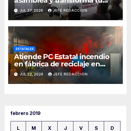
asamblea y transforma tu
clínica del IMSS-Bienestar
JUL 27, 2026
JEFE REDACCION
ESTATALES
Atiende PC Estatal incendio
en fábrica de reciclaje en
Morelia
JUL 22, 2026
JEFE REDACCION
febrero 2019
L
M
X
J
V
S
D