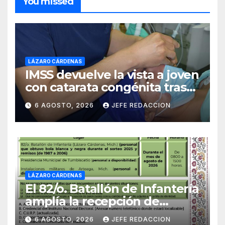
You missed
LÁZARO CÁRDENAS
IMSS devuelve la vista a joven
con catarata congénita tras
23 años de limitación visual
6 AGOSTO, 2026
JEFE REDACCION
LÁZARO CÁRDENAS
El 82/o. Batallón de Infantería
amplía la recepción de
documentos para obtener La
6 AGOSTO, 2026
JEFE REDACCION