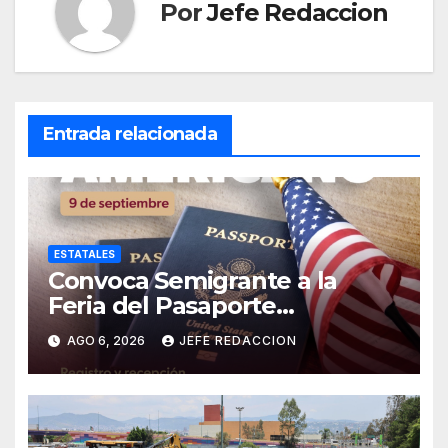
Por
Jefe Redaccion
Entrada relacionada
ESTATALES
Convoca Semigrante a la
Feria del Pasaporte
Estadounidense 2026
AGO 6, 2026
JEFE REDACCION