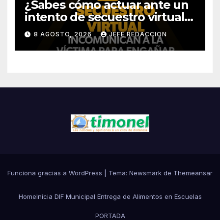
¿Sabes cómo actuar ante un
intento de secuestro virtual?
La SSP te guía para evitarlo
8 AGOSTO, 2026
JEFE REDACCION
Funciona gracias a WordPress
|
Tema:
Newsmark
de
Themeansar
Home
Inicia DIF Municipal Entrega de Alimentos en Escuelas
PORTADA