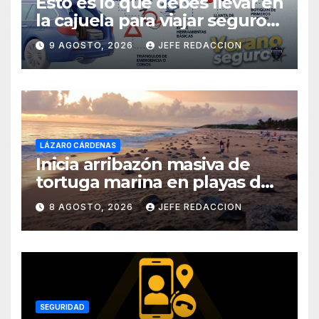
Esto es lo que debes llevar en
la cajuela para viajar seguro
por carretera
9 AGOSTO, 2026
JEFE REDACCION
LÁZARO CÁRDENAS
Inicia arribazón masiva de
tortuga marina en playas de
Michoacán
8 AGOSTO, 2026
JEFE REDACCION
SEGURIDAD