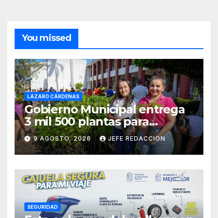
You missed
LÁZARO CÁRDENAS
Gobierno Municipal entrega
3 mil 500 plantas para
sumarse a la Jornada
9 AGOSTO, 2026
JEFE REDACCION
Nacional de Reforestación
SEGURIDAD