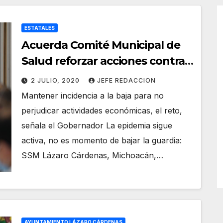
ESTATALES
Acuerda Comité Municipal de
Salud reforzar acciones contra
COVID-19 y dengue en LC
2 JULIO, 2020
JEFE REDACCION
Mantener incidencia a la baja para no
perjudicar actividades económicas, el reto,
señala el Gobernador La epidemia sigue
activa, no es momento de bajar la guardia:
SSM Lázaro Cárdenas, Michoacán,…
AYUNTAMIENTO LÁZARO CÁRDENAS