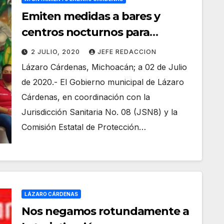
Emiten medidas a bares y
centros nocturnos para
reapertura en Nueva
2 JULIO, 2020
JEFE REDACCION
Convivencia
Lázaro Cárdenas, Michoacán; a 02 de Julio
de 2020.- El Gobierno municipal de Lázaro
Cárdenas, en coordinación con la
Jurisdicción Sanitaria No. 08 (JSN8) y la
Comisión Estatal de Protección…
LÁZARO CÁRDENAS
Nos negamos rotundamente a