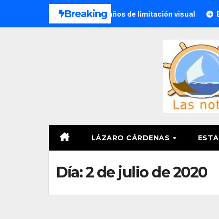
Saltar
Breaking
a congénita tras 23 años de limitación visual
El 82/o. Ba
al
contenido
LÁZARO CÁRDENAS
ESTA
Día:
2 de julio de 2020