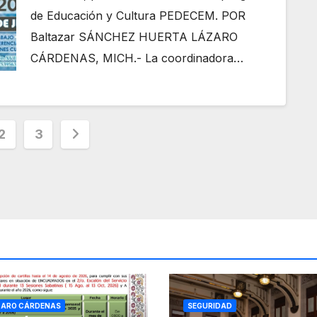
de Educación y Cultura PEDECEM. POR
Baltazar SÁNCHEZ HUERTA LÁZARO
CÁRDENAS, MICH.- La coordinadora…
nación
2
3
adas
ZARO CÁRDENAS
SEGURIDAD