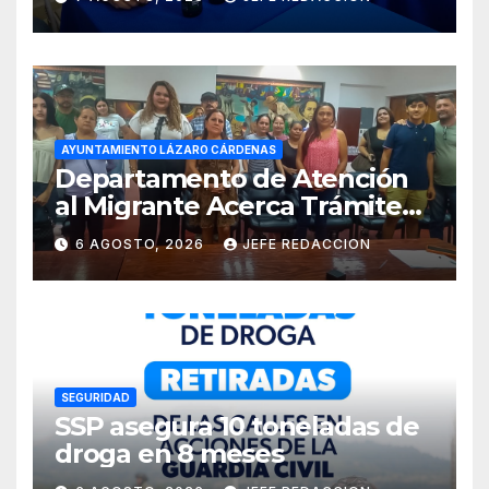
Costa de Michoacán 2026
AYUNTAMIENTO LÁZARO CÁRDENAS
Departamento de Atención
al Migrante Acerca Trámite
de Pasaportes
6 AGOSTO, 2026
JEFE REDACCION
Estadounidenses a
Residentes de Lázaro
Cárdenas
SEGURIDAD
SSP asegura 10 toneladas de
droga en 8 meses