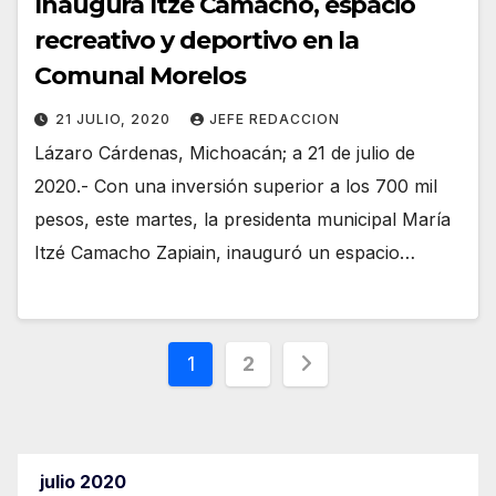
Inaugura Itzé Camacho, espacio
recreativo y deportivo en la
Comunal Morelos
21 JULIO, 2020
JEFE REDACCION
Lázaro Cárdenas, Michoacán; a 21 de julio de
2020.- Con una inversión superior a los 700 mil
pesos, este martes, la presidenta municipal María
Itzé Camacho Zapiain, inauguró un espacio…
Paginación
1
2
de
entradas
julio 2020