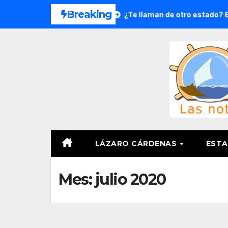
Saltar
Breaking
 droga en 8 meses
¿Te llaman de otro estado? Estas lad
al
contenido
LÁZARO CÁRDENAS
ESTA
Mes:
julio 2020