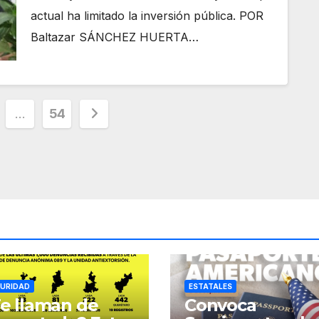
actual ha limitado la inversión pública. POR
Baltazar SÁNCHEZ HUERTA…
ción
…
54
as
URIDAD
ESTATALES
e llaman de
Convoca