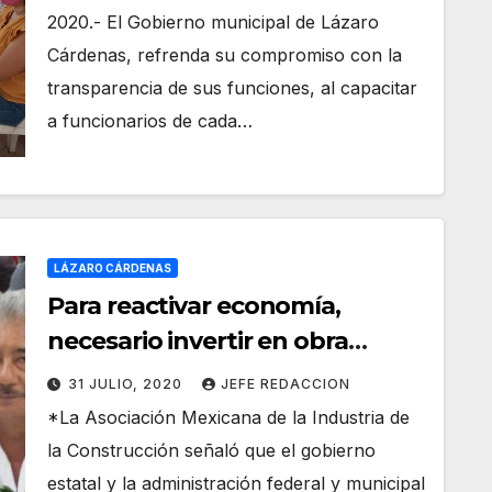
2020.- El Gobierno municipal de Lázaro
Cárdenas, refrenda su compromiso con la
transparencia de sus funciones, al capacitar
a funcionarios de cada…
LÁZARO CÁRDENAS
Para reactivar economía,
necesario invertir en obra
pública y no posponer
31 JULIO, 2020
JEFE REDACCION
megaproyectos: AMIC
*La Asociación Mexicana de la Industria de
la Construcción señaló que el gobierno
estatal y la administración federal y municipal