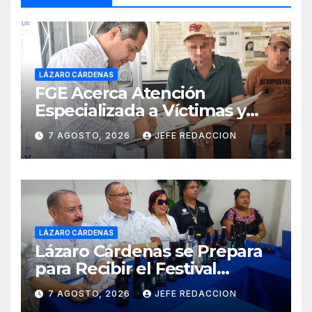
LÁZARO CÁRDENAS
FGE Acerca Atención
Especializada a Víctimas y
Ciudadanía de Coalcomán
7 AGOSTO, 2026
JEFE REDACCION
LÁZARO CÁRDENAS
Lázaro Cárdenas se Prepara
para Recibir el Festival
Internacional de la Cerveza
7 AGOSTO, 2026
JEFE REDACCION
Costa de Michoacán 2026