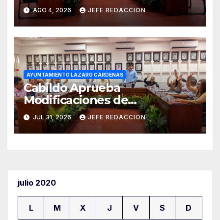
Gobierno Municipal
AGO 4, 2026
JEFE REDACCION
AYUNTAMIENTO LÁZARO CÁRDENAS
Cabildo Aprueba
Modificaciones de
Presupuesto en CAPALAC
JUL 31, 2026
JEFE REDACCION
julio 2020
L
M
X
J
V
S
D