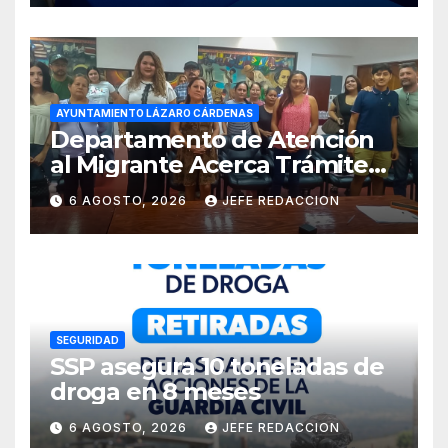
AYUNTAMIENTO LÁZARO CÁRDENAS
Departamento de Atención
al Migrante Acerca Trámite
de Pasaportes
6 AGOSTO, 2026
JEFE REDACCION
Estadounidenses a
Residentes de Lázaro
Cárdenas
SEGURIDAD
SSP asegura 10 toneladas de
droga en 8 meses
6 AGOSTO, 2026
JEFE REDACCION