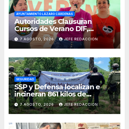
AYUNTAMIENTO LÁZARO CÁRDENAS
Autoridades Clausuran
Cursos de Verano DIF,
Seguridad Pública y Casa de
7 AGOSTO, 2026
JEFE REDACCION
Cultura 2026
SEGURIDAD
SSP y Defensa localizan e
incineran 861 kilos de
marihuana en Huetamo
7 AGOSTO, 2026
JEFE REDACCION