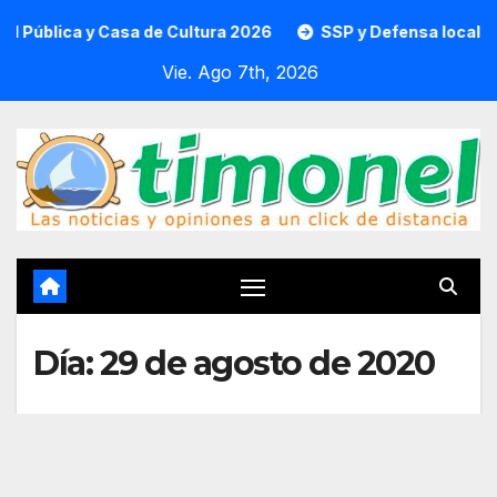
Saltar
blica y Casa de Cultura 2026
SSP y Defensa localizan e
al
Vie. Ago 7th, 2026
contenido
Día:
29 de agosto de 2020