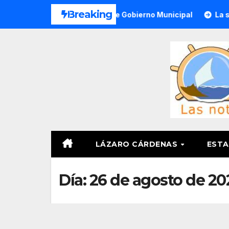
Saltar
Breaking
 para 2do. Informe de Gobierno Municipal
La siderúrgic
al
contenido
LÁZARO CÁRDENAS
ESTA
Día:
26 de agosto de 20