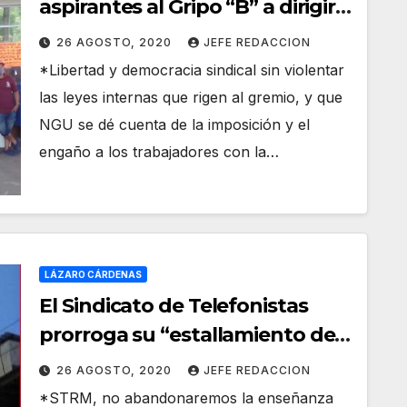
aspirantes al Gripo “B” a dirigir
la Sección 271 del SNTMMSSRM:
26 AGOSTO, 2020
JEFE REDACCION
disidencia
*Libertad y democracia sindical sin violentar
las leyes internas que rigen al gremio, y que
NGU se dé cuenta de la imposición y el
engaño a los trabajadores con la…
LÁZARO CÁRDENAS
El Sindicato de Telefonistas
prorroga su “estallamiento de
huelga” contra Telmex
26 AGOSTO, 2020
JEFE REDACCION
*STRM, no abandonaremos la enseñanza