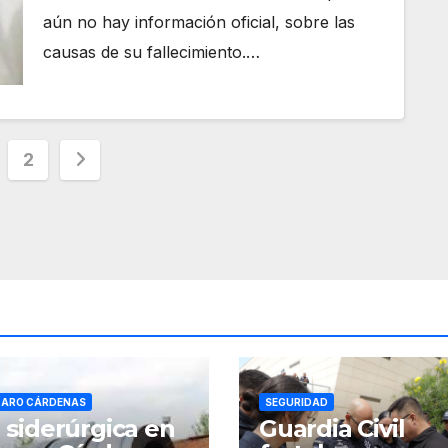
aún no hay información oficial, sobre las
causas de su fallecimiento.…
ginación
2
radas
ZARO CÁRDENAS
SEGURIDAD
 siderúrgica en
Guardia Civil