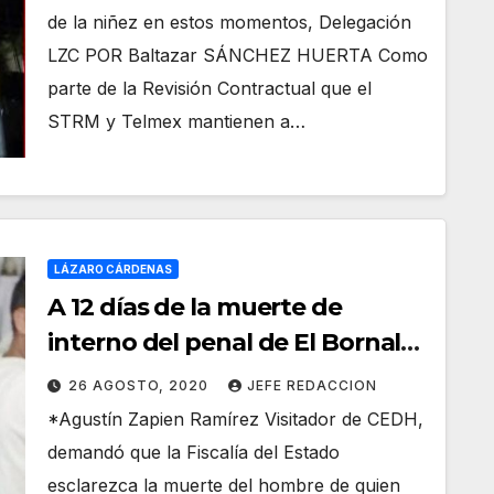
de la niñez en estos momentos, Delegación
LZC POR Baltazar SÁNCHEZ HUERTA Como
parte de la Revisión Contractual que el
STRM y Telmex mantienen a…
LÁZARO CÁRDENAS
A 12 días de la muerte de
interno del penal de El Bornal
en LZC exigen a CEDH
26 AGOSTO, 2020
JEFE REDACCION
esclarecer en caso
*Agustín Zapien Ramírez Visitador de CEDH,
demandó que la Fiscalía del Estado
esclarezca la muerte del hombre de quien