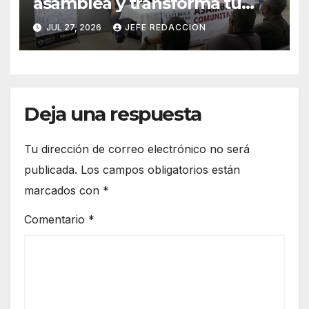
asamblea y transforma tu
clínica del IMSS-Bienestar
JUL 27, 2026
JEFE REDACCION
Deja una respuesta
Tu dirección de correo electrónico no será
publicada.
Los campos obligatorios están
marcados con
*
Comentario
*