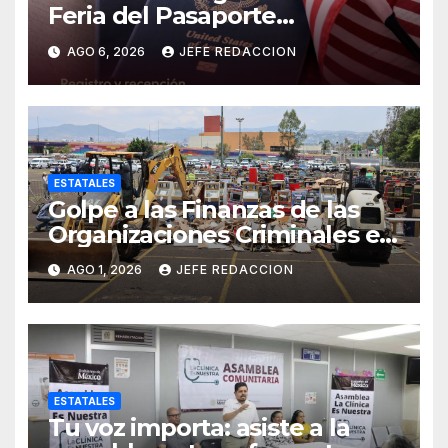
Feria del Pasaporte
Estadounidense 2026
AGO 6, 2026
JEFE REDACCION
ESTATALES
Golpe a las Finanzas de las
Organizaciones Criminales en
Operativos
AGO 1, 2026
JEFE REDACCION
Interinstitucionales
ESTATALES
Tu voz importa: asiste a la