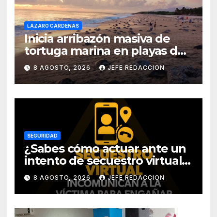
LÁZARO CÁRDENAS
Inicia arribazón masiva de
tortuga marina en playas de
Michoacán
8 AGOSTO, 2026
JEFE REDACCION
SEGURIDAD
¿Sabes cómo actuar ante un
intento de secuestro virtual?
La SSP te guía para evitarlo
8 AGOSTO, 2026
JEFE REDACCION