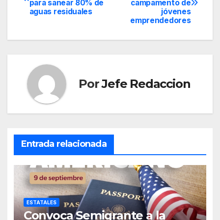
para sanear 80% de
campamento de
de
aguas residuales
jóvenes
emprendedores
entradas
Por
Jefe Redaccion
Entrada relacionada
ESTATALES
Convoca Semigrante a la