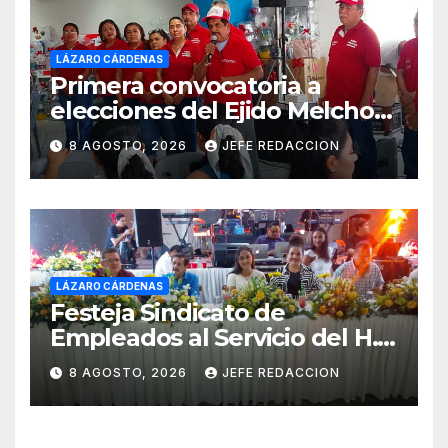
LÁZARO CÁRDENAS
Primera convocatoria a
elecciones del Ejido Melchor
Ocampo en Lázaro Cárdenas
8 AGOSTO, 2026
JEFE REDACCION
el domingo
LÁZARO CÁRDENAS
Festeja Sindicato de
Empleados al Servicio del H.
Ayuntamiento de LZC Día del
8 AGOSTO, 2026
JEFE REDACCION
Empleado Municipal