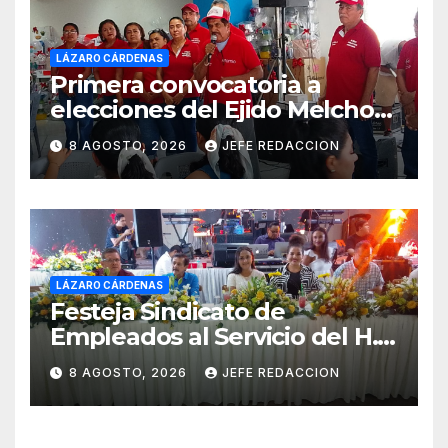
LÁZARO CÁRDENAS
Primera convocatoria a
elecciones del Ejido Melchor
Ocampo en Lázaro Cárdenas
8 AGOSTO, 2026
JEFE REDACCION
el domingo
LÁZARO CÁRDENAS
Festeja Sindicato de
Empleados al Servicio del H.
Ayuntamiento de LZC Día del
8 AGOSTO, 2026
JEFE REDACCION
Empleado Municipal