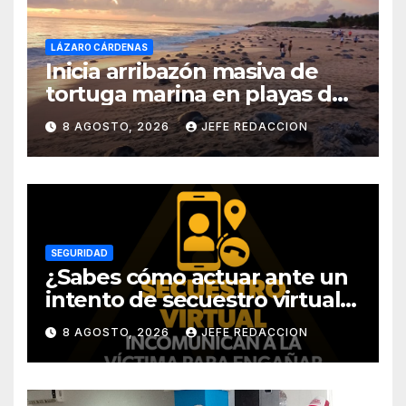
LÁZARO CÁRDENAS
Inicia arribazón masiva de
tortuga marina en playas de
Michoacán
8 AGOSTO, 2026
JEFE REDACCION
SEGURIDAD
¿Sabes cómo actuar ante un
intento de secuestro virtual?
La SSP te guía para evitarlo
8 AGOSTO, 2026
JEFE REDACCION