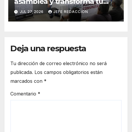
asamblea y transforma tu
clínica del IMSS-Bienestar
JUL 27, 2026
JEFE REDACCION
Deja una respuesta
Tu dirección de correo electrónico no será
publicada.
Los campos obligatorios están
marcados con
*
Comentario
*