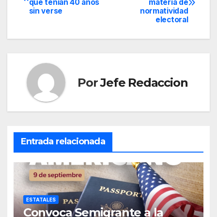
que tenían 40 años
materia de
de
sin verse
normatividad
electoral
entradas
Por
Jefe Redaccion
Entrada relacionada
ESTATALES
Convoca Semigrante a la