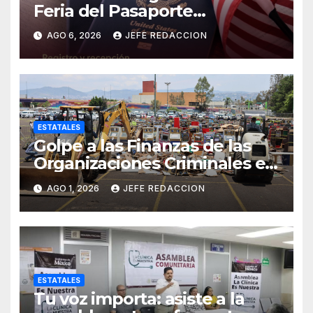
Feria del Pasaporte
Estadounidense 2026
AGO 6, 2026
JEFE REDACCION
ESTATALES
Golpe a las Finanzas de las
Organizaciones Criminales en
Operativos
AGO 1, 2026
JEFE REDACCION
Interinstitucionales
ESTATALES
Tu voz importa: asiste a la