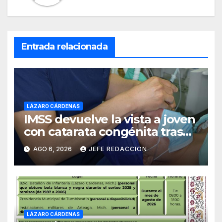
Entrada relacionada
LÁZARO CÁRDENAS
IMSS devuelve la vista a joven
con catarata congénita tras
23 años de limitación visual
AGO 6, 2026
JEFE REDACCION
LÁZARO CÁRDENAS