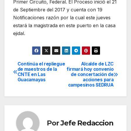
Primer Circuito, Federal. El Proceso inició el 21
de Septiembre del 2017 y cuenta con 19
Notificaciones razón por la cual este jueves
estará la magistrada en este puerto en la casa
ejidal.
Continúa el repliegue
Alcalde de LZC
Navegación
de maestros de la
firmará hoy convenio
CNTE en Las
de concertación de
de
Guacamayas
acciones para
campesinos SEDRUA
entradas
Por
Jefe Redaccion