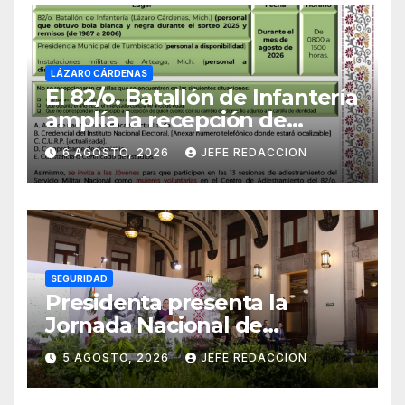
LÁZARO CÁRDENAS
El 82/o. Batallón de Infantería
amplía la recepción de
documentos para obtener La
6 AGOSTO, 2026
JEFE REDACCION
Catilla del Servicio Militar
Nacional
SEGURIDAD
Presidenta presenta la
Jornada Nacional de
Reforestación 2026; se
5 AGOSTO, 2026
JEFE REDACCION
realizará el 9 de agosto y se
plantarán 6.6 millones de