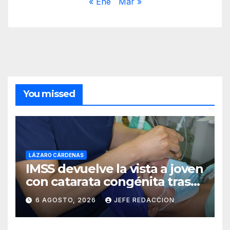
« Ene
Mar »
You missed
LÁZARO CÁRDENAS
IMSS devuelve la vista a joven
con catarata congénita tras
23 años de limitación visual
6 AGOSTO, 2026
JEFE REDACCION