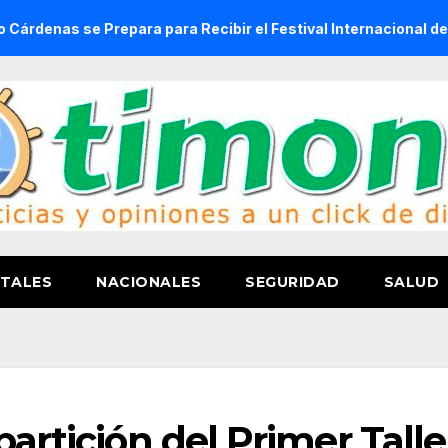
ara para Recibir el Festival Internacional de la Cerveza Cost
TALES
NACIONALES
SEGURIDAD
SALUD
partición del Primer Talle