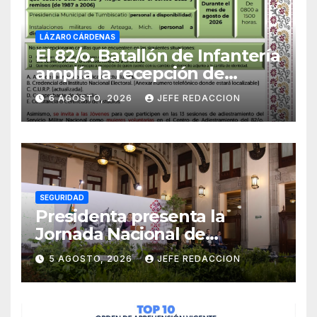
LÁZARO CÁRDENAS
El 82/o. Batallón de Infantería
amplía la recepción de
documentos para obtener La
6 AGOSTO, 2026
JEFE REDACCION
Catilla del Servicio Militar
Nacional
SEGURIDAD
Presidenta presenta la
Jornada Nacional de
Reforestación 2026; se
5 AGOSTO, 2026
JEFE REDACCION
realizará el 9 de agosto y se
plantarán 6.6 millones de
árboles y plantas