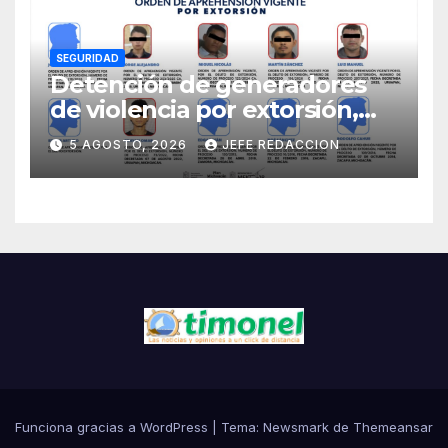
SEGURIDAD
Detención de generadores
de violencia por extorsión,
pilar de la estrategia estatal:
5 AGOSTO, 2026
JEFE REDACCION
SSP
Funciona gracias a WordPress
|
Tema:
Newsmark
de
Themeansar