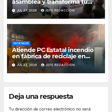
asamblea y transforma tu
clínica del IMSS-Bienestar
JUL 27, 2026
JEFE REDACCION
ESTATALES
Atiende PC Estatal incendio
en fábrica de reciclaje en
Morelia
JUL 22, 2026
JEFE REDACCION
Deja una respuesta
Tu dirección de correo electrónico no será