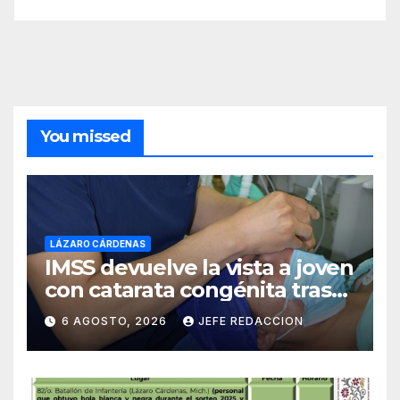
You missed
LÁZARO CÁRDENAS
IMSS devuelve la vista a joven
con catarata congénita tras
23 años de limitación visual
6 AGOSTO, 2026
JEFE REDACCION