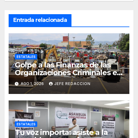
Entrada relacionada
ESTATALES
Golpe a las Finanzas de las
Organizaciones Criminales en
Operativos
AGO 1, 2026
JEFE REDACCION
Interinstitucionales
ESTATALES
Tu voz importa: asiste a la