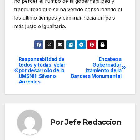
no perder el rumbo de la gobernabilidad y
tranquilidad que se ha venido consolidando el
los ultimo tiempos y caminar hacia un país
más justo e igualitario.
Responsabilidad de
Encabeza
Navegación
todos y todas, velar
Gobernador
por desarrollo de la
izamiento de la
de
UMSNH: Silvano
Bandera Monumental
Aureoles
entradas
Por
Jefe Redaccion