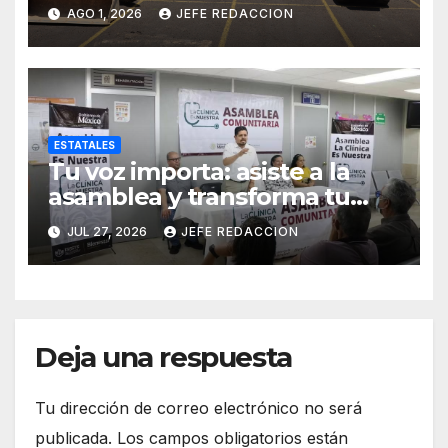
Operativos
AGO 1, 2026
JEFE REDACCION
Interinstitucionales
ESTATALES
Tu voz importa: asiste a la
asamblea y transforma tu
clínica del IMSS-Bienestar
JUL 27, 2026
JEFE REDACCION
Deja una respuesta
Tu dirección de correo electrónico no será
publicada.
Los campos obligatorios están