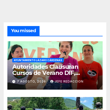
You missed
AYUNTAMIENTO LÁZARO CÁRDENAS
Autoridades Clausuran
Cursos de Verano DIF,
Seguridad Pública y Casa de
7 AGOSTO, 2026
JEFE REDACCION
Cultura 2026