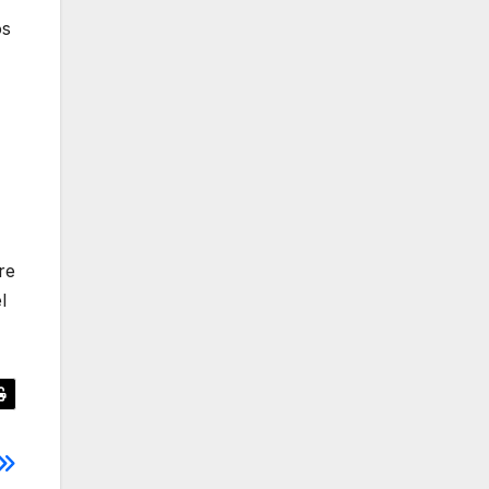
os
re
l