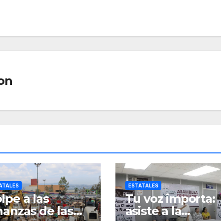
on
ATALES
ESTATALES
lpe a las
Tu voz importa:
nanzas de las
asiste a la