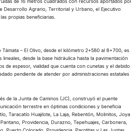
struidas de 16 metros cuadrados con recursos aportados po
e Desarrollo Agrario, Territorial y Urbano, el Ejecutivo
las propias beneficiarias.
Támata – El Olivo, desde el kilómetro 2+580 al 8+700, es
s lineales, desde la base hidráulica hasta la pavimentación
os de espesor, vialidad que cuenta con cunetas y el debido
edado pendiente de atender por administraciones estatales
vés de la Junta de Caminos (JC), construyó el puente
nicación terrestre en óptimas condiciones y beneficia
tío, Taracatío Huajilote, La Laja, Rebentón, Molinitos, Joya
a, Pantano, Providencia, Durazno, Tepehuajes, Carbonera,
o, Puerto Colorado, Providencia, Parotitas y Las Juntas,