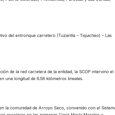
tivo del entronque carretero (Tuzantla – Tiquicheo) – Las
ón de la red carretera de la entidad, la SCOP intervino el
en una longitud de 6.58 kilómetros lineales.
 en la comunidad de Arroyo Seco, convenido con el Sistem
s escolares en las primarias “José María Morelos y