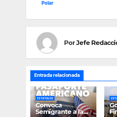
de
Polar
entradas
Por
Jefe Redacci
Entrada relacionada
ESTATALES
EST
Convoca
Go
Semigrante a la
Fi