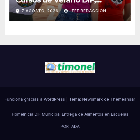
Seguridad Pública y Casa de
7 AGOSTO, 2026
JEFE REDACCION
Cultura 2026
Funciona gracias a WordPress
|
Tema:
Newsmark
de
Themeansar
Home
Inicia DIF Municipal Entrega de Alimentos en Escuelas
PORTADA