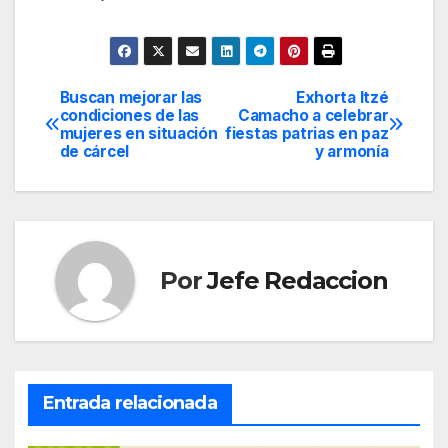
Buscan mejorar las
Exhorta Itzé
Navegación
condiciones de las
Camacho a celebrar
mujeres en situación
fiestas patrias en paz
de
de cárcel
y armonía
entradas
Por
Jefe Redaccion
Entrada relacionada