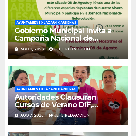
AYUNTAMIENTO LÁZARO CÁRDENAS
Gobierno Municipal Invita a
Campaña Nacional de
Reforestación
AGO 8, 2026
JEFE REDACCION
AYUNTAMIENTO LÁZARO CÁRDENAS
Autoridades Clausuran
Cursos de Verano DIF,
Seguridad Pública y Casa de
AGO 7, 2026
JEFE REDACCION
Cultura 2026