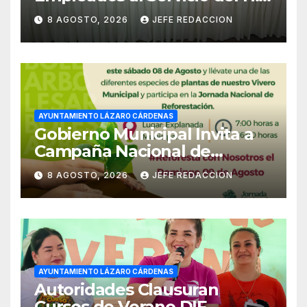
Ayuntamiento de LZC Día del
8 AGOSTO, 2026
JEFE REDACCION
Empleado Municipal
AYUNTAMIENTO LÁZARO CÁRDENAS
Gobierno Municipal Invita a
Campaña Nacional de
Reforestación
8 AGOSTO, 2026
JEFE REDACCION
AYUNTAMIENTO LÁZARO CÁRDENAS
Autoridades Clausuran
Cursos de Verano DIF,