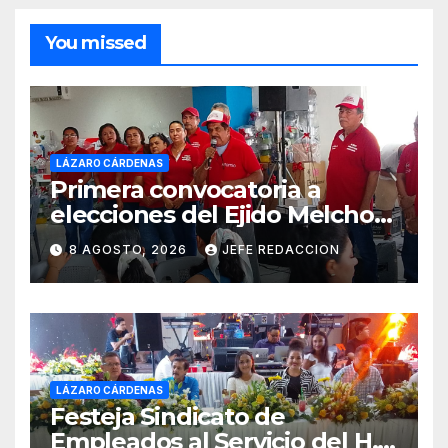
You missed
LÁZARO CÁRDENAS
Primera convocatoria a
elecciones del Ejido Melchor
Ocampo en Lázaro Cárdenas
8 AGOSTO, 2026
JEFE REDACCION
el domingo
LÁZARO CÁRDENAS
Festeja Sindicato de
Empleados al Servicio del H.