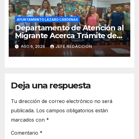
AYUNTAMIENTO LÁZARO CÁRDENAS
Departamento de Atención al
Migrante Acerca Trámite de
Pasaportes Estadounidenses
AGO 6, 2026
JEFE REDACCION
a Residentes de Lázaro
Cárdenas
Deja una respuesta
Tu dirección de correo electrónico no será
publicada.
Los campos obligatorios están
marcados con
*
Comentario
*