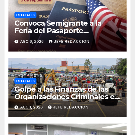
ESTATALES
Convoca Semigrante a la
Feria del Pasaporte
Estadounidense 2026
AGO 6, 2026
JEFE REDACCION
ESTATALES
Golpe a las Finanzas de las
Organizaciones Criminales en
Operativos
AGO 1, 2026
JEFE REDACCION
Interinstitucionales