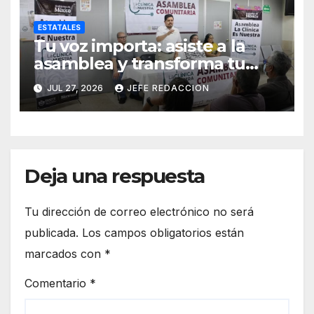
ESTATALES
Tu voz importa: asiste a la
asamblea y transforma tu
clínica del IMSS-Bienestar
JUL 27, 2026
JEFE REDACCION
Deja una respuesta
Tu dirección de correo electrónico no será
publicada.
Los campos obligatorios están
marcados con
*
Comentario
*