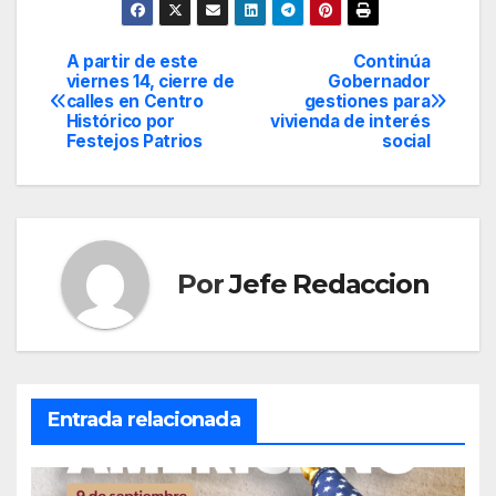
A partir de este
Continúa
Navegación
viernes 14, cierre de
Gobernador
calles en Centro
gestiones para
de
Histórico por
vivienda de interés
Festejos Patrios
social
entradas
Por
Jefe Redaccion
Entrada relacionada