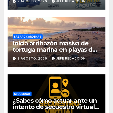
9 AGOSTO, 2026
JEFE REDACCION
LÁZARO CÁRDENAS
Inicia arribazón masiva de
tortuga marina en playas de
Michoacán
8 AGOSTO, 2026
JEFE REDACCION
SEGURIDAD
¿Sabes cómo actuar ante un
intento de secuestro virtual?