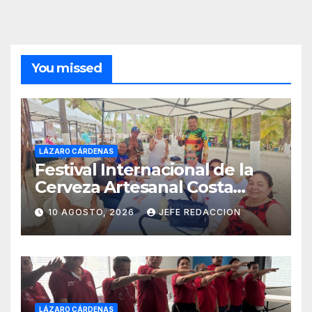
You missed
LÁZARO CÁRDENAS
Festival Internacional de la
Cerveza Artesanal Costa
Michoacán 2026 Cerro su 19ª
10 AGOSTO, 2026
JEFE REDACCION
Edición
LÁZARO CÁRDENAS