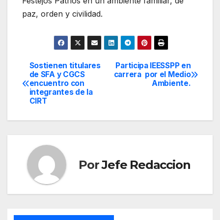
Festejos Patrios en un ambiente familiar, de
paz, orden y civilidad.
Sostienen titulares
Participa IEESSPP en
Navegación
de SFA y CGCS
carrera por el Medio
encuentro con
Ambiente.
de
integrantes de la
CIRT
entradas
Por
Jefe Redaccion