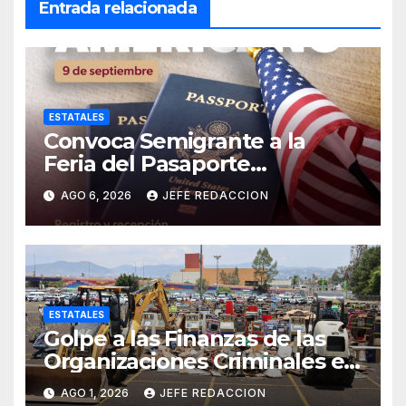
Entrada relacionada
ESTATALES
Convoca Semigrante a la
Feria del Pasaporte
Estadounidense 2026
AGO 6, 2026
JEFE REDACCION
ESTATALES
Golpe a las Finanzas de las
Organizaciones Criminales en
Operativos
AGO 1, 2026
JEFE REDACCION