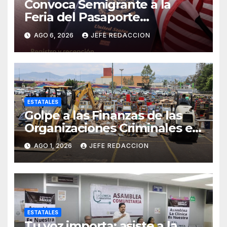
Convoca Semigrante a la
Feria del Pasaporte
Estadounidense 2026
AGO 6, 2026
JEFE REDACCION
ESTATALES
Golpe a las Finanzas de las
Organizaciones Criminales en
Operativos
AGO 1, 2026
JEFE REDACCION
Interinstitucionales
ESTATALES
Tu voz importa: asiste a la