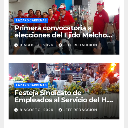
LÁZARO CÁRDENAS
Primera convocatoria a
elecciones del Ejido Melchor
Ocampo en Lázaro Cárdenas
8 AGOSTO, 2026
JEFE REDACCION
el domingo
LÁZARO CÁRDENAS
Festeja Sindicato de
Empleados al Servicio del H.
Ayuntamiento de LZC Día del
8 AGOSTO, 2026
JEFE REDACCION
Empleado Municipal