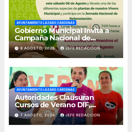
AYUNTAMIENTO LÁZARO CÁRDENAS
Gobierno Municipal Invita a
Campaña Nacional de
Reforestación
8 AGOSTO, 2026
JEFE REDACCION
AYUNTAMIENTO LÁZARO CÁRDENAS
Autoridades Clausuran
Cursos de Verano DIF,
Seguridad Pública y Casa de
7 AGOSTO, 2026
JEFE REDACCION
Cultura 2026