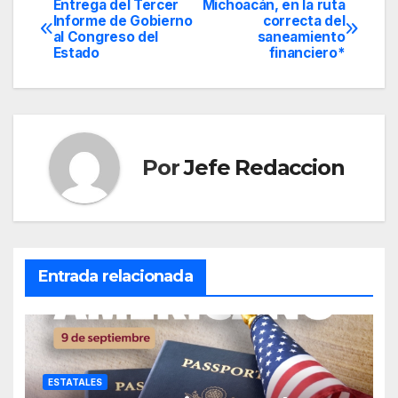
Entrega del Tercer
Michoacán, en la ruta
Navegación
Informe de Gobierno
correcta del
al Congreso del
saneamiento
de
Estado
financiero*
entradas
Por
Jefe Redaccion
Entrada relacionada
ESTATALES