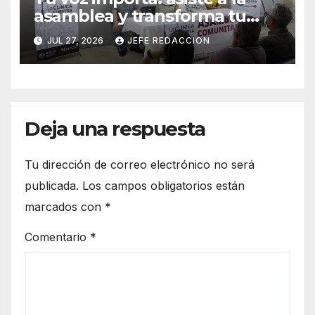
asamblea y transforma tu
clínica del IMSS-Bienestar
JUL 27, 2026
JEFE REDACCION
Deja una respuesta
Tu dirección de correo electrónico no será
publicada.
Los campos obligatorios están
marcados con
*
Comentario
*