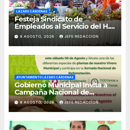
LÁZARO CÁRDENAS
Festeja Sindicato de
Empleados al Servicio del H.
Ayuntamiento de LZC Día del
8 AGOSTO, 2026
JEFE REDACCION
Empleado Municipal
AYUNTAMIENTO LÁZARO CÁRDENAS
Gobierno Municipal Invita a
Campaña Nacional de
Reforestación
8 AGOSTO, 2026
JEFE REDACCION