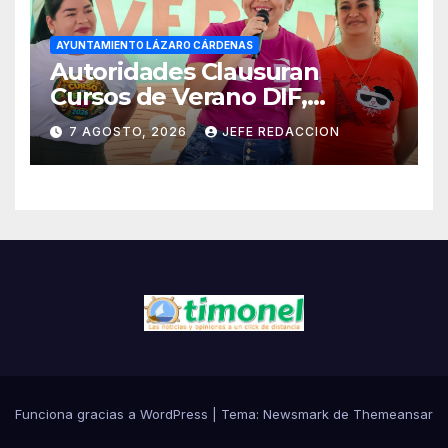
AYUNTAMIENTO LÁZARO CÁRDENAS
Autoridades Clausuran
Cursos de Verano DIF,
Seguridad Pública y Casa de
7 AGOSTO, 2026
JEFE REDACCION
Cultura 2026
Funciona gracias a WordPress
|
Tema:
Newsmark
de
Themeansar