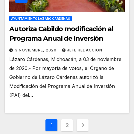
AYUNTAMIENTO LÁZARO CÁRDENAS
Autoriza Cabildo modificación al
Programa Anual de Inversión
3 NOVIEMBRE, 2020
JEFE REDACCION
Lázaro Cárdenas, Michoacán; a 03 de noviembre
de 2020.- Por mayoría de votos, el Órgano de
Gobierno de Lázaro Cárdenas autorizó la
Modificación del Programa Anual de Inversión
(PAI) del…
Paginación
1
2