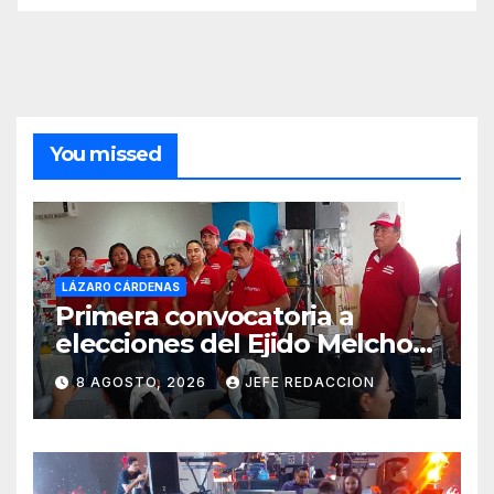
You missed
LÁZARO CÁRDENAS
Primera convocatoria a
elecciones del Ejido Melchor
Ocampo en Lázaro Cárdenas
8 AGOSTO, 2026
JEFE REDACCION
el domingo