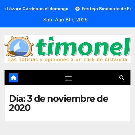
Saltar
o Cárdenas el domingo
Festeja Sindicato de Empleados al 
al
Sáb. Ago 8th, 2026
contenido
Día:
3 de noviembre de
2020