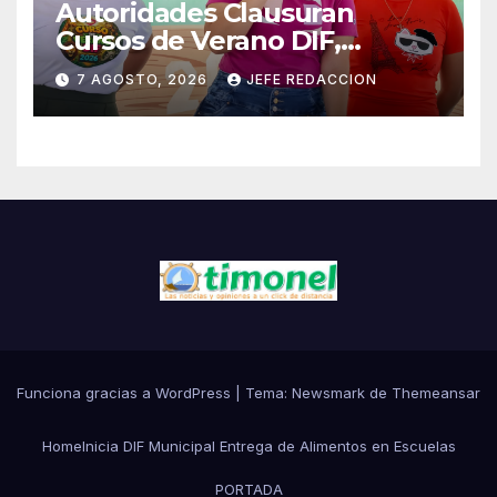
Autoridades Clausuran
Cursos de Verano DIF,
Seguridad Pública y Casa de
7 AGOSTO, 2026
JEFE REDACCION
Cultura 2026
Funciona gracias a WordPress
|
Tema:
Newsmark
de
Themeansar
Home
Inicia DIF Municipal Entrega de Alimentos en Escuelas
PORTADA