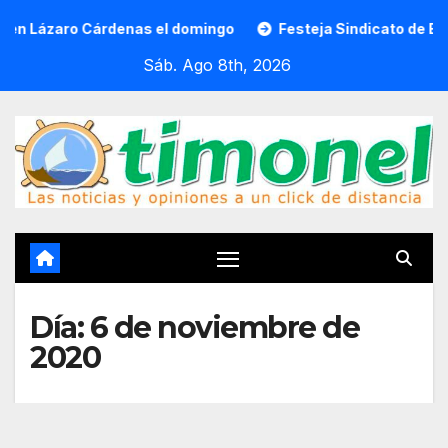
Saltar
o Cárdenas el domingo
Festeja Sindicato de Empleados al
al
Sáb. Ago 8th, 2026
contenido
Día:
6 de noviembre de
2020