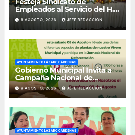
Festeja Sindicato de
Empleados al Servicio del H.
Ayuntamiento de LZC Día del
8 AGOSTO, 2026
JEFE REDACCION
Empleado Municipal
AYUNTAMIENTO LÁZARO CÁRDENAS
Gobierno Municipal Invita a
Campaña Nacional de
Reforestación
8 AGOSTO, 2026
JEFE REDACCION
AYUNTAMIENTO LÁZARO CÁRDENAS