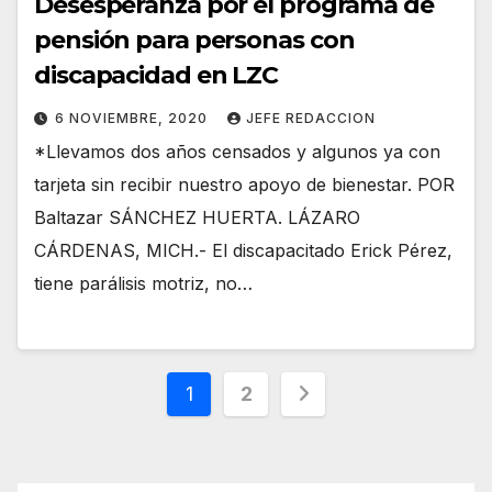
Desesperanza por el programa de
pensión para personas con
discapacidad en LZC
6 NOVIEMBRE, 2020
JEFE REDACCION
*Llevamos dos años censados y algunos ya con
tarjeta sin recibir nuestro apoyo de bienestar. POR
Baltazar SÁNCHEZ HUERTA. LÁZARO
CÁRDENAS, MICH.- El discapacitado Erick Pérez,
tiene parálisis motriz, no…
Paginación
1
2
de
entradas