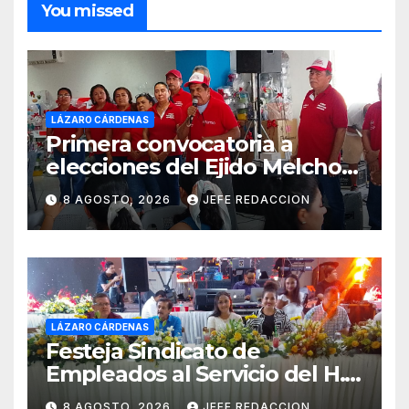
You missed
LÁZARO CÁRDENAS
Primera convocatoria a
elecciones del Ejido Melchor
Ocampo en Lázaro Cárdenas
8 AGOSTO, 2026
JEFE REDACCION
el domingo
LÁZARO CÁRDENAS
Festeja Sindicato de
Empleados al Servicio del H.
Ayuntamiento de LZC Día del
8 AGOSTO, 2026
JEFE REDACCION