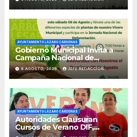
Empleado Municipal
AYUNTAMIENTO LÁZARO CÁRDENAS
Gobierno Municipal Invita a
Campaña Nacional de
Reforestación
8 AGOSTO, 2026
JEFE REDACCION
AYUNTAMIENTO LÁZARO CÁRDENAS
Autoridades Clausuran
Cursos de Verano DIF,
Seguridad Pública y Casa de