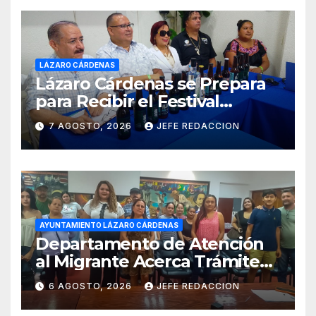
LÁZARO CÁRDENAS
Lázaro Cárdenas se Prepara
para Recibir el Festival
Internacional de la Cerveza
7 AGOSTO, 2026
JEFE REDACCION
Costa de Michoacán 2026
AYUNTAMIENTO LÁZARO CÁRDENAS
Departamento de Atención
al Migrante Acerca Trámite
de Pasaportes
6 AGOSTO, 2026
JEFE REDACCION
Estadounidenses a
Residentes de Lázaro