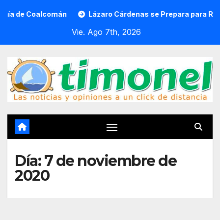
Saltar
de Coalcomán
Lázaro Cárdenas se Prepara para Recibir el
al
Vie. Ago 7th, 2026
contenido
Día:
7 de noviembre de
2020