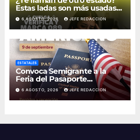
¿Te llaman de otro estado?
Estas ladas son más usadas
para extorsionar en
6 AGOSTO, 2026
JEFE REDACCION
Michoacán
ESTATALES
Convoca Semigrante a la
Feria del Pasaporte
Estadounidense 2026
6 AGOSTO, 2026
JEFE REDACCION