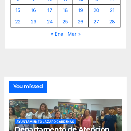
15
16
17
18
19
20
21
22
23
24
25
26
27
28
« Ene
Mar »
You missed
AYUNTAMIENTO LÁZARO CÁRDENAS
Departamento de Atención