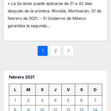
• La 2a dosis puede aplicarse de 21 a 42 días
después de la primera. Morelia, Michoacán, 01 de
febrero de 2021. – El Gobierno de México
garantiza la segunda…
Paginación
1
2
de
entradas
febrero 2021
L
M
X
J
V
S
D
1
2
3
4
5
6
7
8
9
10
11
12
13
14