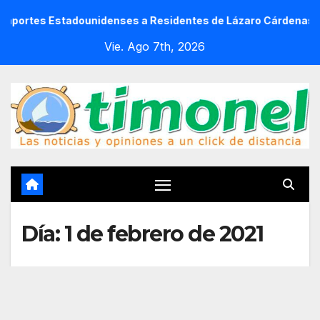
Saltar
 Estadounidenses a Residentes de Lázaro Cárdenas
SSP 
al
Vie. Ago 7th, 2026
contenido
Día:
1 de febrero de 2021