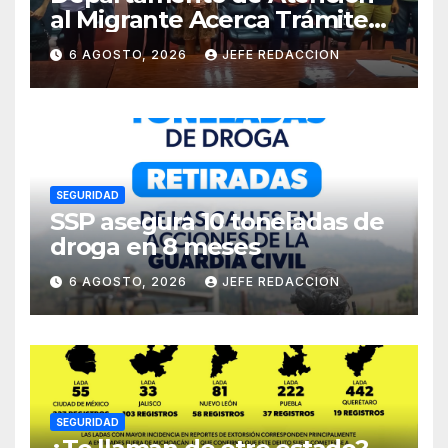
al Migrante Acerca Trámite
de Pasaportes
6 AGOSTO, 2026
JEFE REDACCION
Estadounidenses a
Residentes de Lázaro
Cárdenas
SEGURIDAD
SSP asegura 10 toneladas de
droga en 8 meses
6 AGOSTO, 2026
JEFE REDACCION
SEGURIDAD