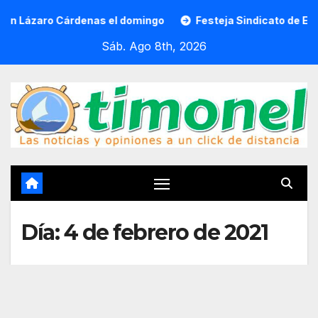
Saltar
zaro Cárdenas el domingo
Festeja Sindicato de Empleados
al
Sáb. Ago 8th, 2026
contenido
Día:
4 de febrero de 2021