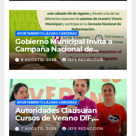
AYUNTAMIENTO LÁZARO CÁRDENAS
Gobierno Municipal Invita a
Campaña Nacional de
Reforestación
8 AGOSTO, 2026
JEFE REDACCION
AYUNTAMIENTO LÁZARO CÁRDENAS
Autoridades Clausuran
Cursos de Verano DIF,
Seguridad Pública y Casa de
7 AGOSTO, 2026
JEFE REDACCION
Cultura 2026