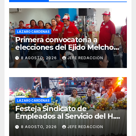
LÁZARO CÁRDENAS
Primera convocatoria a
elecciones del Ejido Melchor
Ocampo en Lázaro Cárdenas
8 AGOSTO, 2026
JEFE REDACCION
el domingo
LÁZARO CÁRDENAS
Festeja Sindicato de
Empleados al Servicio del H.
Ayuntamiento de LZC Día del
8 AGOSTO, 2026
JEFE REDACCION
Empleado Municipal