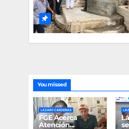
You missed
LÁZARO CÁRDENAS
LÁ
FGE Acerca
Lá
Atención
se