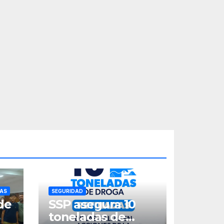
AS
SEGURIDAD
de
SSP asegura 10
toneladas de