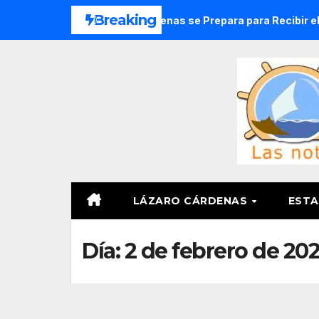
Saltar
Breaking
mán
Lázaro Cárdenas se Prepara para Recibir el Festival 
al
contenido
LÁZARO CÁRDENAS
ESTA
Día:
2 de febrero de 202